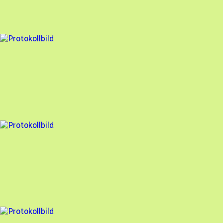
97
% godkänd
3 fel
Besiktningsrapport
Nova Solar
,
2025-09-16
,
Lödöse
,
Västra Götalands län
97
% godkänd
1 fel
Besiktningsrapport
Nova Solar
,
2025-09-16
,
Lödöse
,
Västra Götalands län
99
% godkänd
1 fel