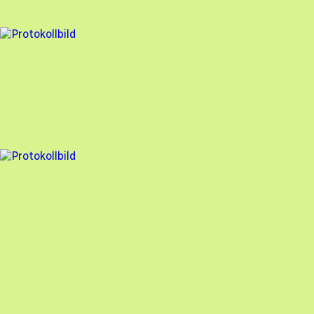
97
% godkänd
3 fel
Besiktningsrapport
Nova Solar
,
2025-09-09
,
Löddeköpinge
,
Skåne län
98
% godkänd
1 fel
Besiktningsrapport
Nova Solar
,
2025-09-03
,
Landvetter
,
Västra Götalands län
99
% godkänd