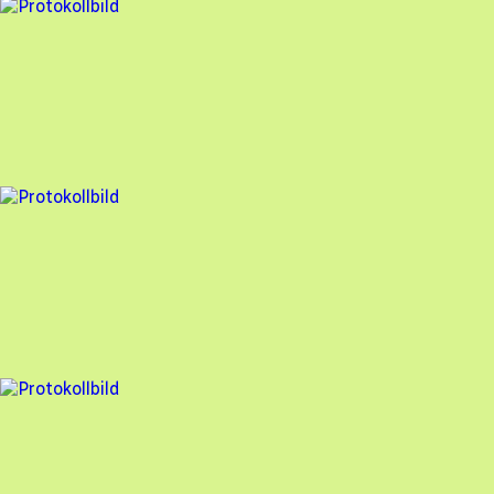
2 fel
Besiktningsrapport
Nova Solar
,
2025-09-25
,
Öckerö
,
Västra Götalands län
99
% godkänd
2 fel
Besiktningsrapport
Nova Solar
,
2025-09-22
,
Lödöse
,
Västra Götalands län
98
% godkänd
3 fel
Besiktningsrapport
Nova Solar
,
2025-09-17
,
Hisings Kärra
,
Västra Götalands län