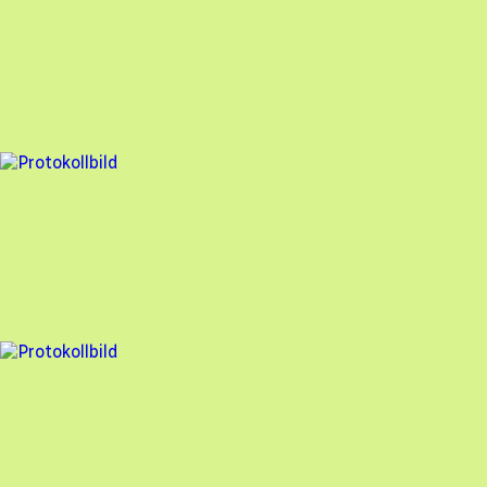
Besiktningsrapport
Nova Solar
,
2025-09-15
,
Landvetter
,
Västra Götalands län
99
% godkänd
4 fel
Besiktningsrapport
Nova Solar
,
2025-09-15
,
Landvetter
,
Västra Götalands län
97
% godkänd
3 fel
Besiktningsrapport
Nova Solar
,
2025-09-15
,
Landvetter
,
Västra Götalands län