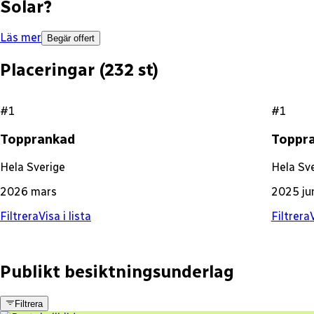
Solar
?
Läs mer
Begär offert
Placeringar (
232
st)
#1
#1
Topprankad
Toppr
Hela Sverige
Hela Sv
2026 mars
2025 ju
Filtrera
Visa i lista
Filtrera
V
Publikt besiktningsunderlag
Filtrera