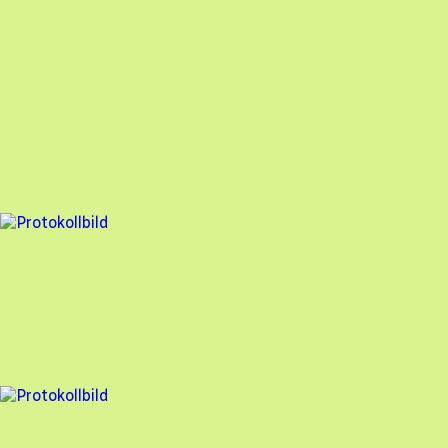
100% godkänd
Besiktningsrapport
Nova Solar
,
2025-09-03
,
Bollebygd
,
Västra Götalands län
100
% godkänd
4 fel
Besiktningsrapport
Nova Solar
,
2025-09-02
,
Hisings Kärra
,
Västra Götalands län
93
% godkänd
3 fel
Besiktningsrapport