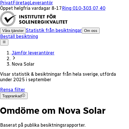
x
Privat
Företag
Leverantör
Öppet helgfria vardagar 8-17
Ring 010-303 07 40
Statistik från besiktningar
Våra tjänster
Om oss
Beställ besiktning
Jämför leverantörer
Nova Solar
Visar statistik & besiktningar från
hela sverige
, utförda
under 2025
i september
Rensa filter
Topprankad
Omdöme om Nova Solar
Baserat på publika besiktningsrapporter.