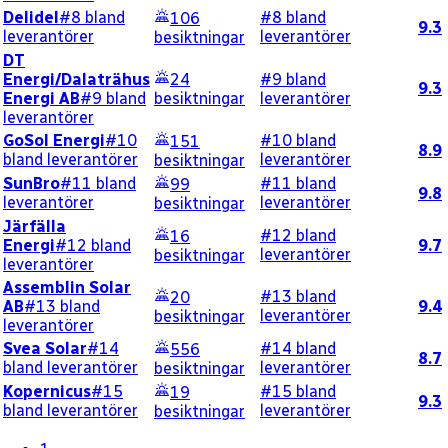
Delidel
#8 bland
#8 bland
106
9.3
leverantörer
leverantörer
besiktningar
DT
Energi/Dalaträhus
24
#9 bland
9.3
Energi AB
#9 bland
besiktningar
leverantörer
leverantörer
GoSol Energi
#10
#10 bland
151
8.9
bland leverantörer
leverantörer
besiktningar
SunBro
#11 bland
#11 bland
99
9.8
leverantörer
leverantörer
besiktningar
Järfälla
#12 bland
16
Energi
#12 bland
9.7
leverantörer
besiktningar
leverantörer
Assemblin Solar
#13 bland
20
AB
#13 bland
9.4
leverantörer
besiktningar
leverantörer
Svea Solar
#14
#14 bland
556
8.7
bland leverantörer
leverantörer
besiktningar
Kopernicus
#15
#15 bland
19
9.3
bland leverantörer
leverantörer
besiktningar