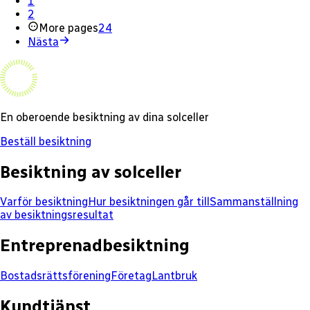
1
2
More pages
24
Nästa
En oberoende besiktning av dina solceller
Beställ besiktning
Besiktning av solceller
Varför besiktning
Hur besiktningen går till
Sammanställning
av besiktningsresultat
Entreprenadbesiktning
Bostadsrättsförening
Företag
Lantbruk
Kundtjänst