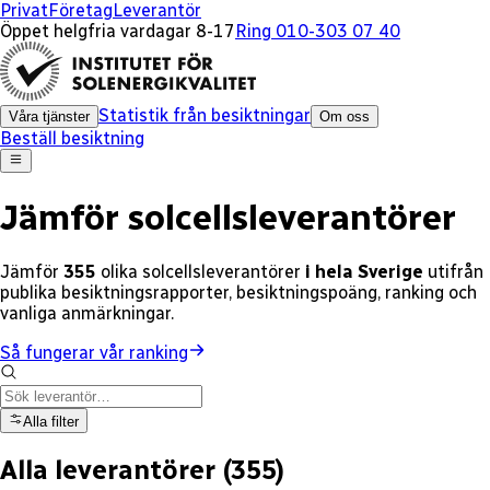
x
x
x
x
x
x
x
x
x
x
x
x
x
x
x
Privat
Företag
Leverantör
Öppet helgfria vardagar 8-17
Ring 010-303 07 40
Statistik från besiktningar
Våra tjänster
Om oss
Beställ besiktning
Jämför solcellsleverantörer
Jämför
355
olika
solcellsleverantörer
i hela Sverige
utifrån
publika besiktningsrapporter, besiktningspoäng, ranking och
vanliga anmärkningar.
Så fungerar vår ranking
Alla filter
Alla leverantörer
(
355
)