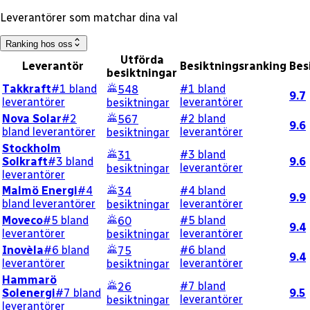
Leverantörer som matchar dina val
Ranking hos oss
Utförda
Leverantör
Besiktningsranking
Bes
besiktningar
Takkraft
#1 bland
#1 bland
548
9.7
leverantörer
leverantörer
besiktningar
Nova Solar
#2
#2 bland
567
9.6
bland leverantörer
leverantörer
besiktningar
Stockholm
#3 bland
31
Solkraft
#3 bland
9.6
leverantörer
besiktningar
leverantörer
Malmö Energi
#4
#4 bland
34
9.9
bland leverantörer
leverantörer
besiktningar
Moveco
#5 bland
#5 bland
60
9.4
leverantörer
leverantörer
besiktningar
Inovèla
#6 bland
#6 bland
75
9.4
leverantörer
leverantörer
besiktningar
Hammarö
#7 bland
26
Solenergi
#7 bland
9.5
leverantörer
besiktningar
leverantörer