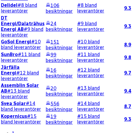
Delidel
#8 bland
#8 bland
106
9.3
leverantörer
leverantörer
besiktningar
DT
Energi/Dalaträhus
24
#9 bland
9.3
Energi AB
#9 bland
besiktningar
leverantörer
leverantörer
GoSol Energi
#10
#10 bland
151
8.9
bland leverantörer
leverantörer
besiktningar
SunBro
#11 bland
#11 bland
99
9.8
leverantörer
leverantörer
besiktningar
Järfälla
#12 bland
16
Energi
#12 bland
9.7
leverantörer
besiktningar
leverantörer
Assemblin Solar
#13 bland
20
AB
#13 bland
9.4
leverantörer
besiktningar
leverantörer
Svea Solar
#14
#14 bland
556
8.7
bland leverantörer
leverantörer
besiktningar
Kopernicus
#15
#15 bland
19
9.3
bland leverantörer
leverantörer
besiktningar