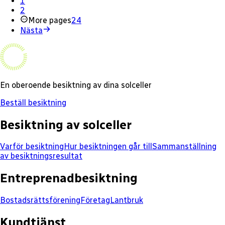
1
2
More pages
24
Nästa
En oberoende besiktning av dina solceller
Beställ besiktning
Besiktning av solceller
Varför besiktning
Hur besiktningen går till
Sammanställning
av besiktningsresultat
Entreprenadbesiktning
Bostadsrättsförening
Företag
Lantbruk
Kundtjänst