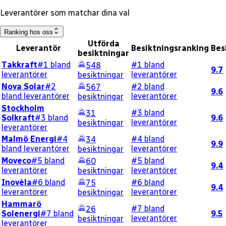
Leverantörer som matchar dina val
Ranking hos oss
Utförda
Leverantör
Besiktningsranking
Bes
besiktningar
Takkraft
#1 bland
#1 bland
548
9.7
leverantörer
leverantörer
besiktningar
Nova Solar
#2
#2 bland
567
9.6
bland leverantörer
leverantörer
besiktningar
Stockholm
#3 bland
31
Solkraft
#3 bland
9.6
leverantörer
besiktningar
leverantörer
Malmö Energi
#4
#4 bland
34
9.9
bland leverantörer
leverantörer
besiktningar
Moveco
#5 bland
#5 bland
60
9.4
leverantörer
leverantörer
besiktningar
Inovèla
#6 bland
#6 bland
75
9.4
leverantörer
leverantörer
besiktningar
Hammarö
#7 bland
26
Solenergi
#7 bland
9.5
leverantörer
besiktningar
leverantörer