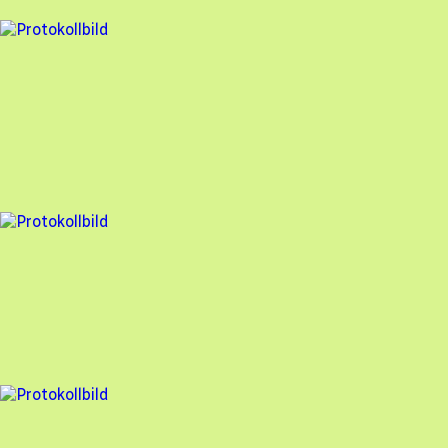
5 fel
Besiktningsrapport
Assemblin Solar AB
,
2026-04-13
,
Svenljunga
,
Västra Götalands län
96
% godkänd
10 fel
Besiktningsrapport
Assemblin Solar AB
,
2026-02-18
,
Lund
,
Skåne län
92
% godkänd
1 fel
Besiktningsrapport