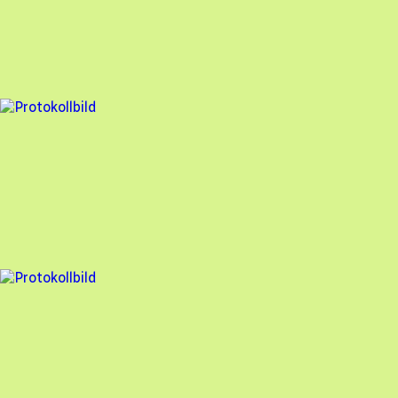
Assemblin Solar AB
,
2025-11-17
,
Blentarp
,
Skåne län
98
% godkänd
4 fel
Besiktningsrapport
Assemblin Solar AB
,
2025-09-22
,
Fjärås
,
Västra Götalands län
97
% godkänd
2 fel
Besiktningsrapport
Assemblin Solar AB
,
2025-07-18
,
Lund
,
Skåne län