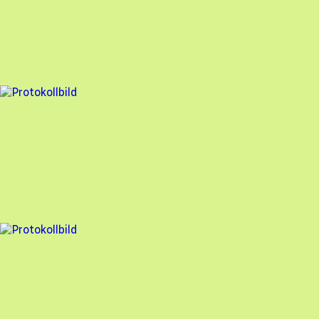
Assemblin Solar AB
,
2025-03-17
,
Lerum
,
Västra Götalands län
88
% godkänd
5 fel
Besiktningsrapport
Assemblin Solar AB
,
2025-02-19
,
Askim
,
Västra Götalands län
96
% godkänd
8 fel
Besiktningsrapport
Assemblin Solar AB
,
2024-12-19
,
Vellinge
,
Skåne län