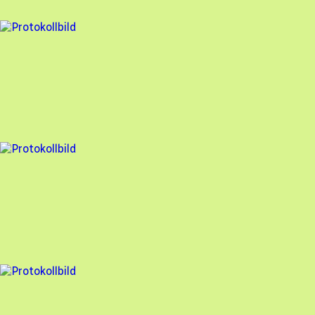
90
% godkänd
2 fel
Besiktningsrapport
Assemblin Solar AB
,
2025-06-24
,
Löddeköpinge
,
Skåne län
94
% godkänd
4 fel
Besiktningsrapport
Assemblin Solar AB
,
2025-03-19
,
Vallåkra
,
Skåne län
97
% godkänd
10 fel
Besiktningsrapport