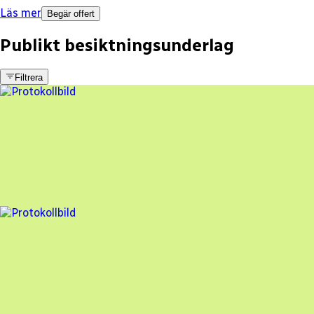
Läs mer
Begär offert
Publikt besiktningsunderlag
Filtrera
5 fel
Besiktningsrapport
Assemblin Solar AB
,
2026-06-17
,
Oskarshamn
,
Kalmar län
94
% godkänd
4 fel
Besiktningsrapport
Assemblin Solar AB
,
2026-04-23
,
Lund
,
Skåne län
91
% godkänd