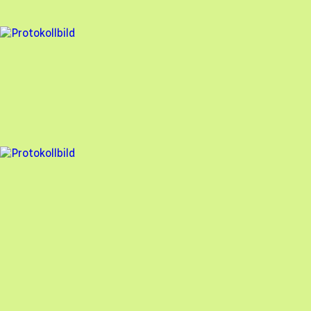
89
% godkänd
5 fel
Besiktningsrapport
Assemblin Solar AB
,
2024-11-05
,
Furulund
,
Skåne län
96
% godkänd
7 fel
Besiktningsrapport
Assemblin Solar AB
,
2024-07-02
,
Lerum
,
Västra Götalands län
94
% godkänd