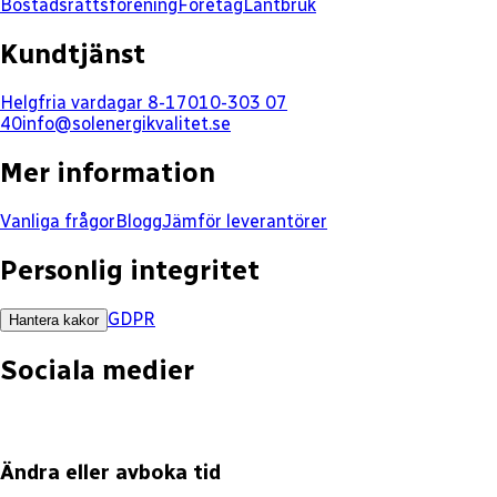
Bostadsrättsförening
Företag
Lantbruk
Kundtjänst
Helgfria vardagar 8-17
010-303 07
40
info@solenergikvalitet.se
Mer information
Vanliga frågor
Blogg
Jämför leverantörer
Personlig integritet
GDPR
Hantera kakor
Sociala medier
Ändra eller avboka tid