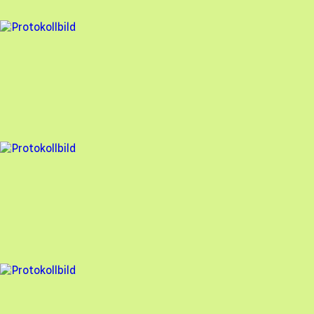
98
% godkänd
1 fel
Besiktningsrapport
GoSol Energi
,
2026-04-09
,
Saltsjö-boo
,
Stockholms län
98
% godkänd
4 fel
Besiktningsrapport
GoSol Energi
,
2026-03-25
,
Limhamn
,
Skåne län
93
% godkänd
6 fel
Besiktningsrapport