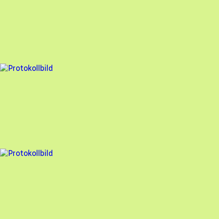
Besiktningsrapport
GoSol Energi
,
2026-06-10
,
Skurup
,
Skåne län
98
% godkänd
2 fel
Besiktningsrapport
GoSol Energi
,
2026-06-09
,
Stockholm
,
Stockholms län
97
% godkänd
2 fel
Besiktningsrapport
GoSol Energi
,
2026-06-01
,
Saltsjöbo
,
Stockholms län