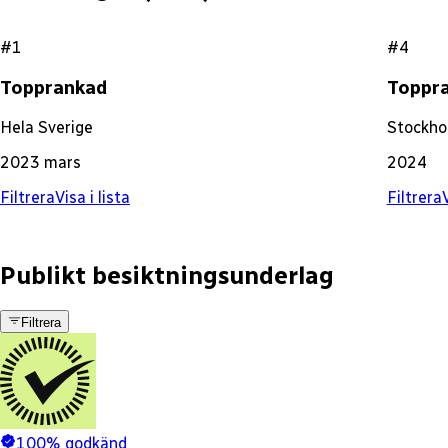
#1
#4
Topprankad
Toppr
Hela Sverige
Stockho
2023 mars
2024
Filtrera
Visa i lista
Filtrera
V
Publikt besiktningsunderlag
Filtrera
100% godkänd