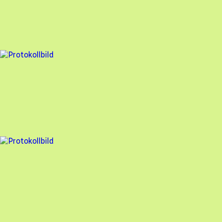
GoSol Energi
,
2025-12-29
,
Saltsjö-boo
,
Stockholms län
89
% godkänd
2 fel
Besiktningsrapport
GoSol Energi
,
2025-12-17
,
Sollentuna
,
Stockholms län
98
% godkänd
5 fel
Besiktningsrapport
GoSol Energi
,
2025-12-11
,
Mariestad
,
Västra Götalands län
94
% godkänd