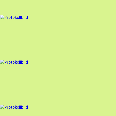
95
% godkänd
1 fel
Besiktningsrapport
GoSol Energi
,
2026-06-22
,
Tyresö
,
Stockholms län
98
% godkänd
2 fel
Besiktningsrapport
GoSol Energi
,
2026-06-10
,
Stockholm
,
Stockholms län
98
% godkänd
1 fel