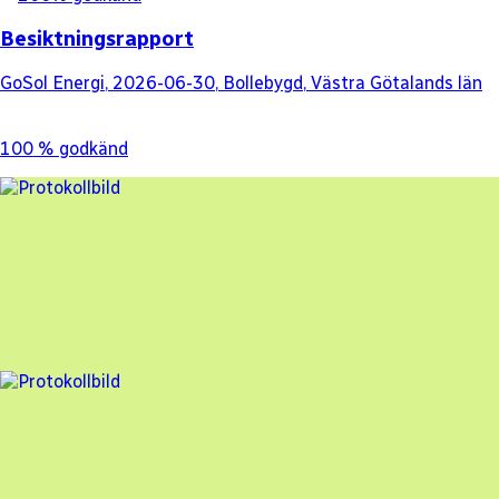
Besiktningsrapport
GoSol Energi
,
2026-06-30
,
Bollebygd
,
Västra Götalands län
100
% godkänd
2 fel
Besiktningsrapport
GoSol Energi
,
2026-06-22
,
Tyresö
,
Stockholms län
95
% godkänd
3 fel
Besiktningsrapport
GoSol Energi
,
2026-06-22
,
Tyresö
,
Stockholms län