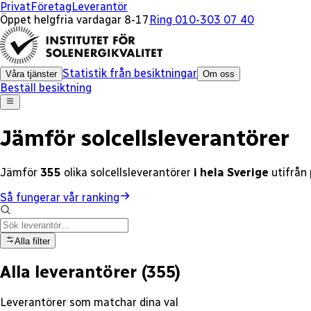
x
x
x
x
x
x
x
x
x
x
x
x
x
x
x
Privat
Företag
Leverantör
Öppet helgfria vardagar 8-17
Ring 010-303 07 40
Statistik från besiktningar
Våra tjänster
Om oss
Beställ besiktning
Jämför solcellsleverantörer
Jämför
355
olika
solcellsleverantörer
i hela Sverige
utifrån
Så fungerar vår ranking
Alla filter
Alla leverantörer
(
355
)
Leverantörer som matchar dina val