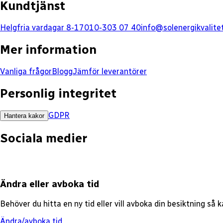
Kundtjänst
Helgfria vardagar 8-17
010-303 07 40
info@solenergikvalite
Mer information
Vanliga frågor
Blogg
Jämför leverantörer
Personlig integritet
GDPR
Hantera kakor
Sociala medier
Ändra eller avboka tid
Behöver du hitta en ny tid eller vill avboka din besiktning så
Ändra/avboka tid