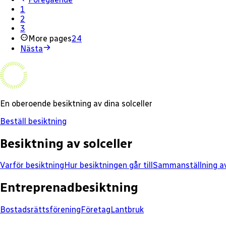
1
2
3
More pages
24
Nästa
En oberoende besiktning av dina solceller
Beställ besiktning
Besiktning av solceller
Varför besiktning
Hur besiktningen går till
Sammanställning av
Entreprenadbesiktning
Bostadsrättsförening
Företag
Lantbruk