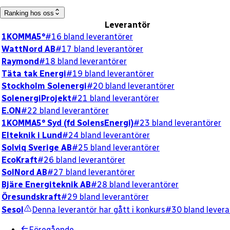
Ranking hos oss
Leverantör
1KOMMA5°
#16 bland leverantörer
WattNord AB
#17 bland leverantörer
Raymond
#18 bland leverantörer
Täta tak Energi
#19 bland leverantörer
Stockholm Solenergi
#20 bland leverantörer
SolenergiProjekt
#21 bland leverantörer
E.ON
#22 bland leverantörer
1KOMMA5° Syd (fd SolensEnergi)
#23 bland leverantörer
Elteknik i Lund
#24 bland leverantörer
Solviq Sverige AB
#25 bland leverantörer
EcoKraft
#26 bland leverantörer
SolNord AB
#27 bland leverantörer
Bjäre Energiteknik AB
#28 bland leverantörer
Öresundskraft
#29 bland leverantörer
Sesol
Denna leverantör har gått i konkurs
#30 bland levera
Föregående