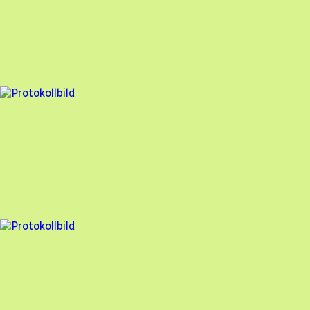
Besiktningsrapport
Stockholm Solenergi
,
2025-03-25
,
Uppsala
,
Uppsala län
96
% godkänd
9 fel
Besiktningsrapport
Stockholm Solenergi
,
2025-03-14
,
Vallentuna
,
Stockholms län
92
% godkänd
1 fel
Besiktningsrapport
Stockholm Solenergi
,
2025-03-13
,
Järfälla
,
Stockholms län