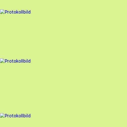
93
% godkänd
3 fel
Besiktningsrapport
Stockholm Solenergi
,
2024-12-10
,
TYRESÖ
,
Stockholms län
96
% godkänd
6 fel
Besiktningsrapport
Stockholm Solenergi
,
2024-11-11
,
Åkersberga
,
Stockholms län
92
% godkänd
10 fel
Besiktningsrapport