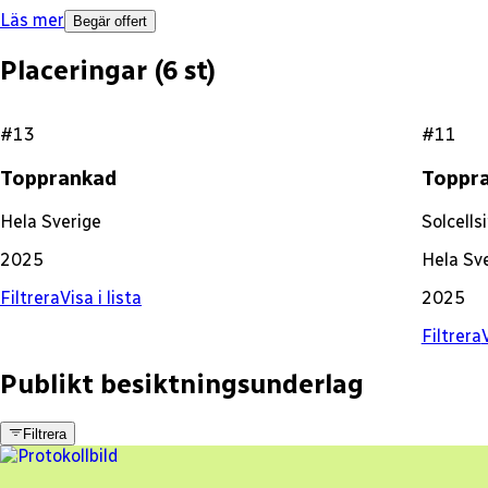
Läs mer
Begär offert
Placeringar (
6
st)
#13
#11
Topprankad
Toppr
Hela Sverige
Solcells
2025
Hela Sv
Filtrera
Visa i lista
2025
Filtrera
V
Publikt besiktningsunderlag
Filtrera
5 fel