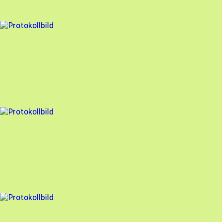
99
% godkänd
9 fel
Besiktningsrapport
Stockholm Solenergi
,
2025-02-25
,
Grillby
,
Uppsala län
92
% godkänd
14 fel
Besiktningsrapport
Stockholm Solenergi
,
2025-02-21
,
Täby
,
Stockholms län
87
% godkänd
10 fel
Besiktningsrapport