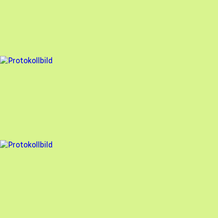
Stockholm Solenergi
,
2025-01-31
,
Tyresö
,
Stockholms län
91
% godkänd
6 fel
Besiktningsrapport
Stockholm Solenergi
,
2025-01-13
,
Tyresö
,
Stockholms län
95
% godkänd
8 fel
Besiktningsrapport
Stockholm Solenergi
,
2024-12-19
,
Västerås
,
Västmanlands län