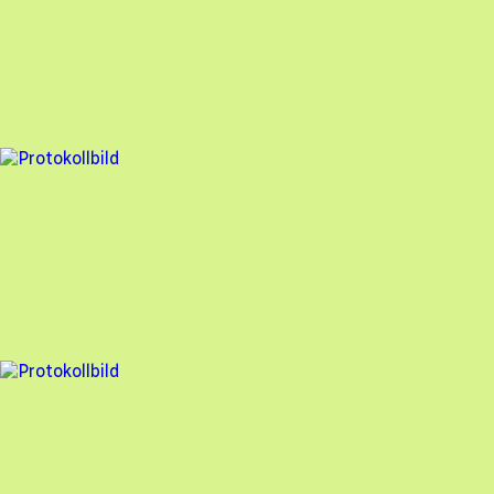
Besiktningsrapport
Stockholm Solenergi
,
2026-04-28
,
Ekerö
,
Stockholms län
94
% godkänd
1 fel
Besiktningsrapport
Stockholm Solenergi
,
2025-10-16
,
Åkersberga
,
Stockholms län
98
% godkänd
7 fel
Besiktningsrapport
Stockholm Solenergi
,
2025-09-11
,
Segeltorp
,
Stockholms län