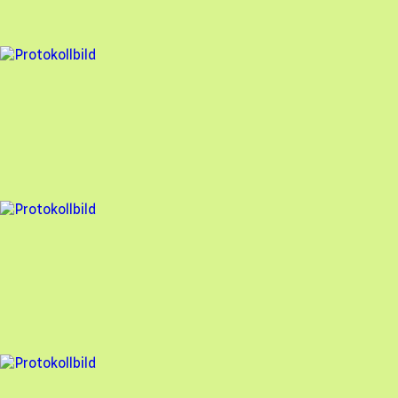
91
% godkänd
5 fel
Besiktningsrapport
Stockholm Solenergi
,
2025-09-02
,
Täby
,
Stockholms län
95
% godkänd
3 fel
Besiktningsrapport
Stockholm Solenergi
,
2025-05-23
,
Vällingby
,
Stockholms län
97
% godkänd
5 fel