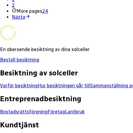
2
More pages
24
Nästa
En oberoende besiktning av dina solceller
Beställ besiktning
Besiktning av solceller
Varför besiktning
Hur besiktningen går till
Sammanställning av
Entreprenadbesiktning
Bostadsrättsförening
Företag
Lantbruk
Kundtjänst