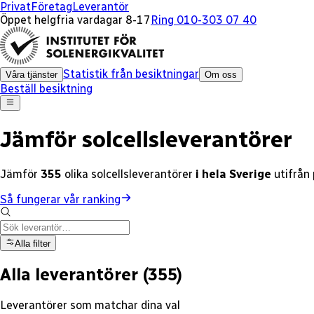
x
x
x
x
x
x
x
x
x
x
x
x
x
x
x
Privat
Företag
Leverantör
Öppet helgfria vardagar 8-17
Ring 010-303 07 40
Statistik från besiktningar
Våra tjänster
Om oss
Beställ besiktning
Jämför solcellsleverantörer
Jämför
355
olika
solcellsleverantörer
i hela Sverige
utifrån
Så fungerar vår ranking
Alla filter
Alla leverantörer
(
355
)
Leverantörer som matchar dina val