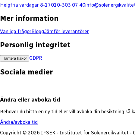
Helgfria vardagar 8-17
010-303 07 40
info@solenergikvalite
Mer information
Vanliga frågor
Blogg
Jämför leverantörer
Personlig integritet
GDPR
Hantera kakor
Sociala medier
Ändra eller avboka tid
Behöver du hitta en ny tid eller vill avboka din besiktning så
Ändra/avboka tid
Copyright © 2026 IFSEK - Institutet för Solenergikvalitet 