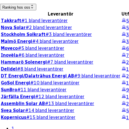
Ranking hos oss
Leverantör
Utf
Takkraft
#1 bland leverantörer
5
Nova Solar
#2 bland leverantörer
5
Stockholm Solkraft
#3 bland leverantörer
3
Malmö Energi
#4 bland leverantörer
3
Moveco
#5 bland leverantörer
6
Inovèla
#6 bland leverantörer
7
Hammarö Solenergi
#7 bland leverantörer
2
Delidel
#8 bland leverantörer
1
DT Energi/Dalaträhus Energi AB
#9 bland leverantörer
2
GoSol Energi
#10 bland leverantörer
1
SunBro
#11 bland leverantörer
9
Järfälla Energi
#12 bland leverantörer
1
Assemblin Solar AB
#13 bland leverantörer
2
Svea Solar
#14 bland leverantörer
5
Kopernicus
#15 bland leverantörer
1
1