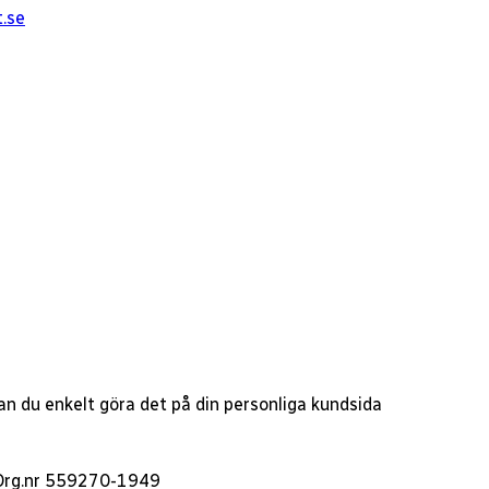
t.se
 kan du enkelt göra det på din personliga kundsida
- Org.nr 559270-1949