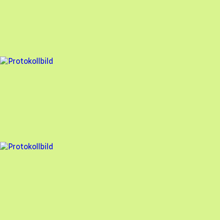
Nova Solar
,
2025-01-13
,
Styrsö
,
Västra Götalands län
100
% godkänd
3 fel
Besiktningsrapport
Nova Solar
,
2025-01-13
,
Styrse
,
Västra Götalands län
97
% godkänd
4 fel
Besiktningsrapport
Nova Solar
,
2025-01-10
,
Särö
,
Hallands län
96
% godkänd