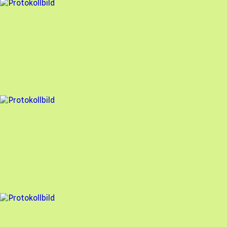
2 fel
Besiktningsrapport
Nova Solar
,
2025-01-28
,
Västra Frölunda
,
Västra Götalands län
98
% godkänd
3 fel
Besiktningsrapport
Nova Solar
,
2025-01-28
,
Västra Frölunda
,
Västra Götalands län
97
% godkänd
2 fel
Besiktningsrapport