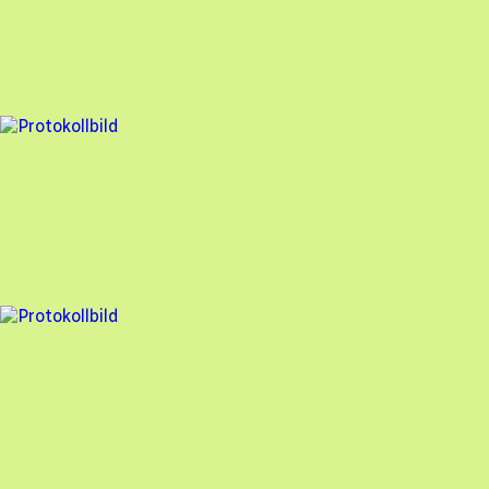
Nova Solar
,
2025-01-22
,
Kullavik
,
Hallands län
97
% godkänd
5 fel
Besiktningsrapport
Nova Solar
,
2025-01-20
,
Bohus-Björkö
,
Västra Götalands län
94
% godkänd
2 fel
Besiktningsrapport
Nova Solar
,
2025-01-17
,
Alingsås
,
Västra Götalands län
97
% godkänd