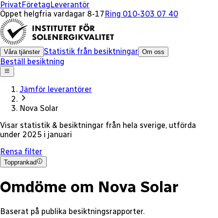
x
Privat
Företag
Leverantör
Öppet helgfria vardagar 8-17
Ring 010-303 07 40
Statistik från besiktningar
Våra tjänster
Om oss
Beställ besiktning
Jämför leverantörer
Nova Solar
Visar statistik & besiktningar från
hela sverige
, utförda
under 2025
i januari
Rensa filter
Topprankad
Omdöme om Nova Solar
Baserat på publika besiktningsrapporter.