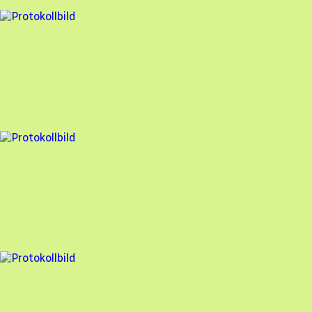
1 fel
Besiktningsrapport
Nova Solar
,
2025-01-10
,
Särö
,
Hallands län
99
% godkänd
3 fel
Besiktningsrapport
Nova Solar
,
2025-01-08
,
Vrångö
,
Västra Götalands län
97
% godkänd
3 fel
Besiktningsrapport