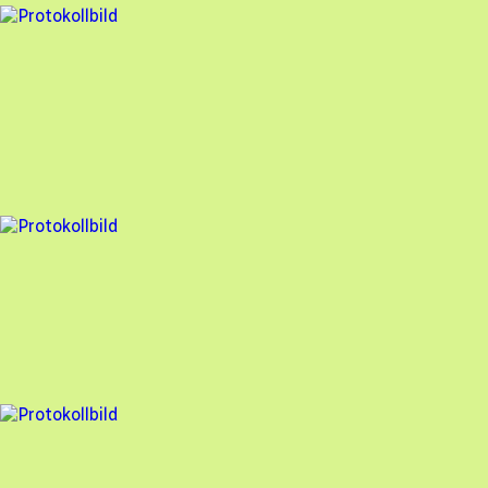
1 fel
Besiktningsrapport
Nova Solar
,
2025-01-16
,
Västra Frölunda
,
Västra Götalands län
99
% godkänd
4 fel
Besiktningsrapport
Nova Solar
,
2025-01-16
,
Brännö
,
Västra Götalands län
96
% godkänd
4 fel
Besiktningsrapport