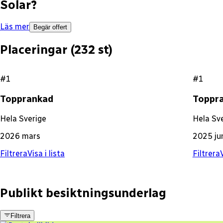
Solar
?
Läs mer
Begär offert
Placeringar (
232
st)
#1
#1
Topprankad
Toppr
Hela Sverige
Hela Sv
2026 mars
2025 ju
Filtrera
Visa i lista
Filtrera
V
Publikt besiktningsunderlag
Filtrera