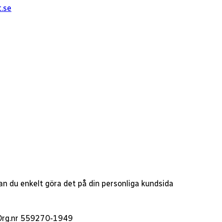
t.se
 kan du enkelt göra det på din personliga kundsida
- Org.nr 559270-1949