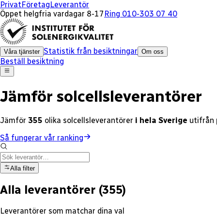
x
x
x
x
x
x
x
x
x
x
x
x
x
x
x
Privat
Företag
Leverantör
Öppet helgfria vardagar 8-17
Ring 010-303 07 40
Statistik från besiktningar
Våra tjänster
Om oss
Beställ besiktning
Jämför solcellsleverantörer
Jämför
355
olika
solcellsleverantörer
i hela Sverige
utifrån
Så fungerar vår ranking
Alla filter
Alla leverantörer
(
355
)
Leverantörer som matchar dina val