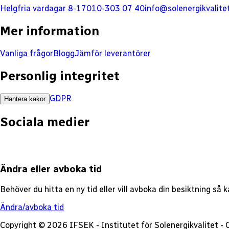
Helgfria vardagar 8-17
010-303 07 40
info@solenergikvalite
Mer information
Vanliga frågor
Blogg
Jämför leverantörer
Personlig integritet
GDPR
Hantera kakor
Sociala medier
Ändra eller avboka tid
Behöver du hitta en ny tid eller vill avboka din besiktning så
Ändra/avboka tid
Copyright © 2026 IFSEK - Institutet för Solenergikvalitet 