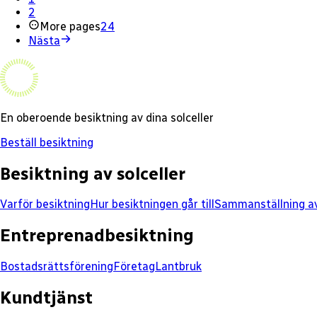
2
More pages
24
Nästa
En oberoende besiktning av dina solceller
Beställ besiktning
Besiktning av solceller
Varför besiktning
Hur besiktningen går till
Sammanställning av
Entreprenadbesiktning
Bostadsrättsförening
Företag
Lantbruk
Kundtjänst