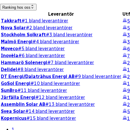
Ranking hos oss
Leverantör
Utf
Takkraft
#1 bland leverantörer
5
Nova Solar
#2 bland leverantörer
5
Stockholm Solkraft
#3 bland leverantörer
3
Malmö Energi
#4 bland leverantörer
3
Moveco
#5 bland leverantörer
6
Inovèla
#6 bland leverantörer
7
Hammarö Solenergi
#7 bland leverantörer
2
Delidel
#8 bland leverantörer
1
DT Energi/Dalaträhus Energi AB
#9 bland leverantörer
2
GoSol Energi
#10 bland leverantörer
1
SunBro
#11 bland leverantörer
9
Järfälla Energi
#12 bland leverantörer
1
Assemblin Solar AB
#13 bland leverantörer
2
Svea Solar
#14 bland leverantörer
5
Kopernicus
#15 bland leverantörer
1
1