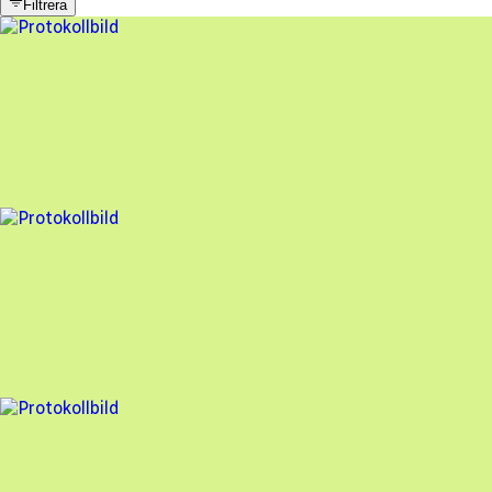
Filtrera
10 fel
Besiktningsrapport
Electrotec Energy
,
2024-08-15
,
Varberg
,
Hallands län
90
% godkänd
17 fel
Besiktningsrapport
Electrotec Energy
,
2024-01-29
,
Varberg
,
Hallands län
82
% godkänd
8 fel
Besiktningsrapport