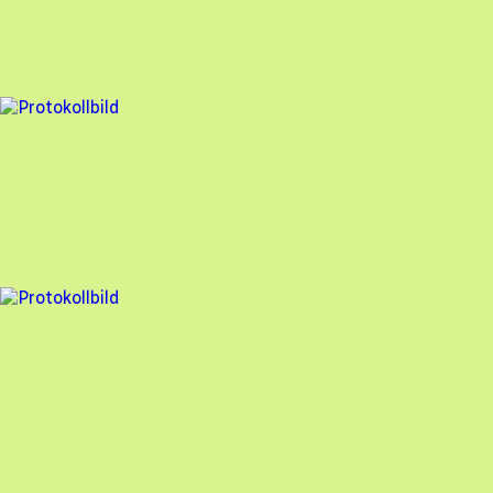
Electrotec Energy
,
2023-06-14
,
Varberg
,
Hallands län
78
% godkänd
6 fel
Besiktningsrapport
Electrotec Energy
,
2023-06-14
,
Varberg
,
Hallands län
75
% godkänd
6 fel
Besiktningsrapport
Electrotec Energy
,
2023-06-14
,
Varberg
,
Hallands län
76
% godkänd