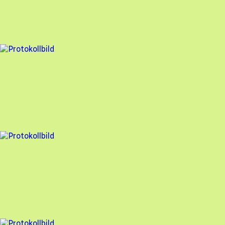
TEEAB
,
2024-03-21
,
VITTSJÖ
,
Skåne län
86
% godkänd
3 fel
Besiktningsrapport
TEEAB
,
2024-01-17
,
Röke
,
Skåne län
95
% godkänd
28 fel
Besiktningsrapport
TEEAB
,
2023-09-22
,
tyringe
,
Skåne län
71
% godkänd
8 fel