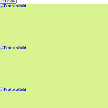
Filtrera
6 fel
Besiktningsrapport
TEEAB
,
2024-10-04
,
Sölvesborg
,
Blekinge län
96
% godkänd
14 fel
Besiktningsrapport
TEEAB
,
2024-05-21
,
Visseltofta
,
Skåne län
81
% godkänd
16 fel
Besiktningsrapport