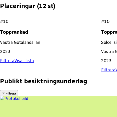
Placeringar (
12
st)
#10
#10
Topprankad
Toppr
Västra Götalands län
Solcells
2023
Västra 
Filtrera
Visa i lista
2023
Filtrera
V
Publikt besiktningsunderlag
Filtrera
18 fel
Besiktningsrapport