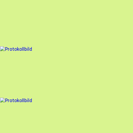
Besiktningsrapport
Solcellen.nu
,
2024-03-13
,
Vattholma
,
Uppsala län
91
% godkänd
15 fel
Besiktningsrapport
Solcellen.nu
,
2024-03-08
,
Hedemora
,
Dalarnas län
90
% godkänd
10 fel
Besiktningsrapport
Solcellen.nu
,
2024-02-19
,
Vikingstad
,
Östergötlands län