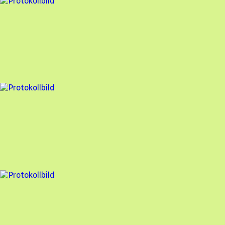
19 fel
Besiktningsrapport
Solcellen.nu
,
2024-07-01
,
Örebro
,
Örebro län
86
% godkänd
9 fel
Besiktningsrapport
Solcellen.nu
,
2024-06-14
,
Tobo
,
Uppsala län
91
% godkänd
5 fel
Besiktningsrapport
Solcellen.nu
,
2024-05-13
,
Hunnebostrand
,
Västra Götalands län