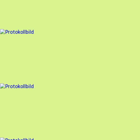
Solcellen.nu
,
2025-06-11
,
Munkfors
,
Värmlands län
83
% godkänd
27 fel
Besiktningsrapport
Solcellen.nu
,
2024-09-04
,
Hammarö
,
Värmlands län
81
% godkänd
6 fel
Besiktningsrapport
Solcellen.nu
,
2024-07-22
,
Tyresö
,
Stockholms län
90
% godkänd