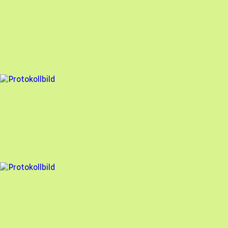
Besiktningsrapport
Solcellen.nu
,
2023-12-08
,
Ystad
,
Skåne län
84
% godkänd
2 fel
Besiktningsrapport
Solcellen.nu
,
2023-11-16
,
Åkersberga
,
Stockholms län
98
% godkänd
3 fel
Besiktningsrapport
Solcellen.nu
,
2023-11-03
,
Norrtälje
,
Stockholms län