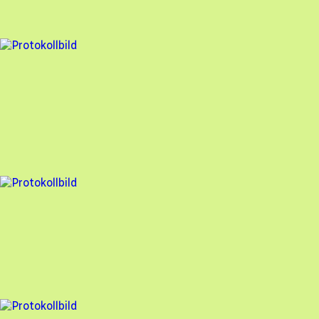
93
% godkänd
3 fel
Besiktningsrapport
Solcellen.nu
,
2024-01-12
,
VÄSTRA FRÖLUNDA
,
Västra Götalands län
96
% godkänd
21 fel
Besiktningsrapport
Solcellen.nu
,
2023-12-13
,
Skurup
,
Skåne län
76
% godkänd
21 fel