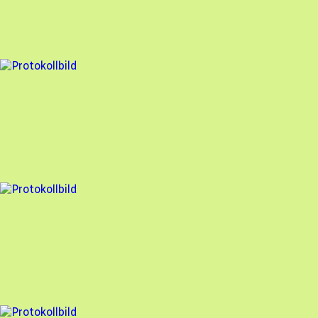
94
% godkänd
12 fel
Besiktningsrapport
Solcellen.nu
,
2024-04-24
,
Värmdö
,
Stockholms län
85
% godkänd
14 fel
Besiktningsrapport
Solcellen.nu
,
2024-03-13
,
Växjö
,
Kronobergs län
80
% godkänd
7 fel