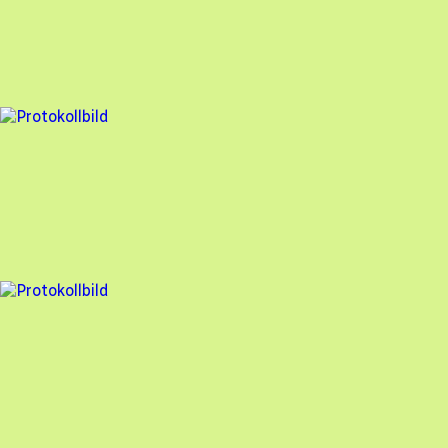
Veosol Energi AB
,
2023-08-24
,
Örebro
,
Örebro län
87
% godkänd
11 fel
Besiktningsrapport
Veosol Energi AB
,
2023-07-31
,
Örebro
,
Örebro län
87
% godkänd
22 fel
Besiktningsrapport
Veosol Energi AB
,
2023-05-24
,
Vintrosa
,
Örebro län
77
% godkänd