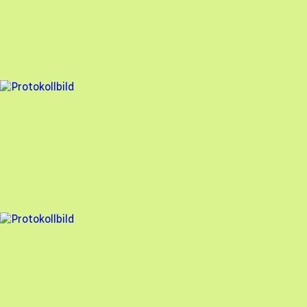
Veosol Energi AB
,
2024-10-28
,
Kumla
,
Örebro län
100
% godkänd
7 fel
Besiktningsrapport
Veosol Energi AB
,
2024-07-03
,
Trollhättan
,
Västra Götalands län
94
% godkänd
3 fel
Besiktningsrapport
Veosol Energi AB
,
2024-05-17
,
Örebro
,
Örebro län