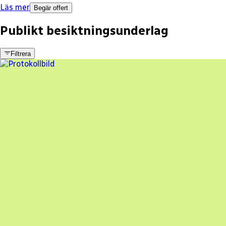
Läs mer
Begär offert
Publikt besiktningsunderlag
Filtrera
2 fel
Besiktningsrapport
Veosol Energi AB
,
2025-06-18
,
Hässleholm
,
Skåne län
87
% godkänd
100% godkänd
Besiktningsrapport