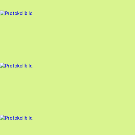
98
% godkänd
13 fel
Besiktningsrapport
Veosol Energi AB
,
2023-10-12
,
Örebro
,
Örebro län
91
% godkänd
13 fel
Besiktningsrapport
Veosol Energi AB
,
2023-08-24
,
Örebro
,
Örebro län
86
% godkänd
16 fel
Besiktningsrapport