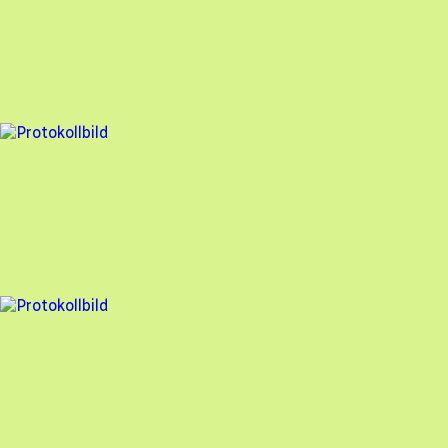
Solaritet
,
2023-02-15
,
Almunge
,
Uppsala län
96
% godkänd
5 fel
Besiktningsrapport
Solaritet
,
2023-02-13
,
Örsundsbro
,
Uppsala län
97
% godkänd
4 fel
Besiktningsrapport
Solaritet
,
2022-10-13
,
Knivsta
,
Uppland län
88
% godkänd