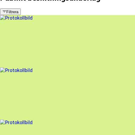
Filtrera
6 fel
Besiktningsrapport
Solaritet
,
2024-03-26
,
Uppsala
,
Uppsala län
94
% godkänd
12 fel
Besiktningsrapport
Solaritet
,
2023-06-01
,
Knivsta
,
Uppsala län
90
% godkänd
4 fel
Besiktningsrapport