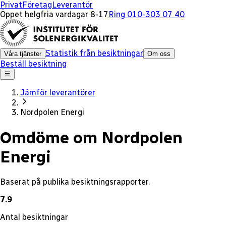
x
Privat
Företag
Leverantör
Öppet helgfria vardagar 8-17
Ring 010-303 07 40
Statistik från besiktningar
Våra tjänster
Om oss
Beställ besiktning
Jämför leverantörer
Nordpolen Energi
Omdöme om Nordpolen
Energi
Baserat på publika besiktningsrapporter.
7.9
Antal besiktningar