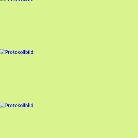
Besiktningsrapport
Freebo
,
2025-02-27
,
Rimbo
,
Stockholms län
53
% godkänd
19 fel
Besiktningsrapport
Freebo
,
2024-11-06
,
Hammarö
,
Värmlands län
79
% godkänd
12 fel
Besiktningsrapport
Freebo
,
2024-09-26
,
Västerås
,
Västmanlands län