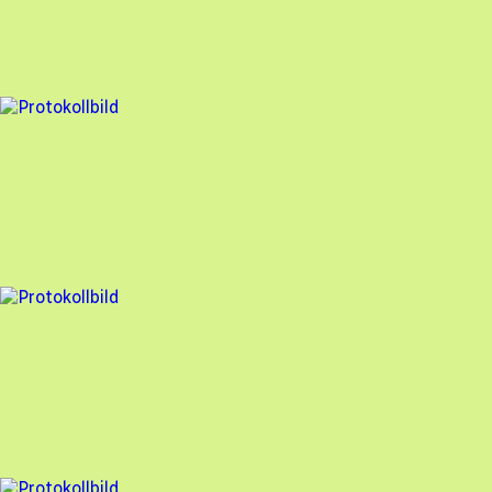
Freebo
,
2025-06-12
,
Uppsala
,
Uppsala län
85
% godkänd
2 fel
Besiktningsrapport
Freebo
,
2025-04-28
,
Surahammar
,
Västmanlands län
90
% godkänd
2 fel
Besiktningsrapport
Freebo
,
2025-04-15
,
Klässbol
,
Värmlands län
94
% godkänd
10 fel