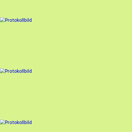
83
% godkänd
15 fel
Besiktningsrapport
Freebo
,
2024-09-16
,
Nättraby
,
Blekinge län
80
% godkänd
15 fel
Besiktningsrapport
Freebo
,
2024-08-19
,
Klässbol
,
Värmlands län
84
% godkänd
18 fel