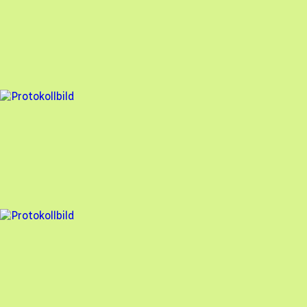
Besiktningsrapport
Freebo
,
2024-06-20
,
Åkersberga
,
Stockholms län
76
% godkänd
14 fel
Besiktningsrapport
Freebo
,
2024-06-19
,
Surahammar
,
Västmanlands län
84
% godkänd
7 fel
Besiktningsrapport
Freebo
,
2024-06-04
,
Laxå
,
Örebro län