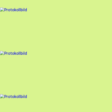
92
% godkänd
3 fel
Besiktningsrapport
Freebo
,
2024-05-30
,
Täby
,
Stockholms län
97
% godkänd
12 fel
Besiktningsrapport
Freebo
,
2024-01-25
,
Flen
,
Södermanlands län
84
% godkänd
16 fel
Besiktningsrapport