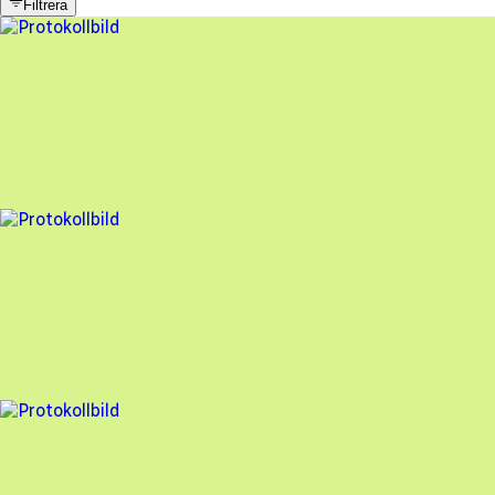
Filtrera
16 fel
Besiktningsrapport
Freebo
,
2026-06-08
,
Karlstad
,
Värmlands län
77
% godkänd
12 fel
Besiktningsrapport
Freebo
,
2025-09-05
,
Kolbäck
,
Västmanlands län
89
% godkänd
11 fel
Besiktningsrapport