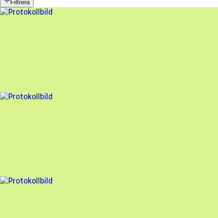
Filtrera
9 fel
Besiktningsrapport
Evify
,
2026-07-07
,
Edsbro
,
Uppsala län
89
% godkänd
15 fel
Besiktningsrapport
Evify
,
2026-05-21
,
Sollentuna
,
Stockholms län
82
% godkänd
9 fel
Besiktningsrapport