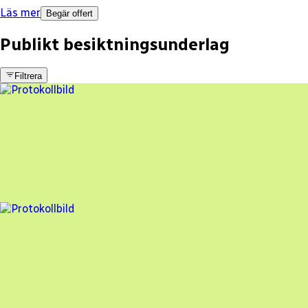
Läs mer
Begär offert
Publikt besiktningsunderlag
Filtrera
5 fel
Besiktningsrapport
EGEN ENERGI AB
,
2025-07-16
,
Eslöv
,
Skåne län
95
% godkänd
11 fel
Besiktningsrapport
EGEN ENERGI AB
,
2024-04-30
,
Södra Sandby
,
Skåne län
89
% godkänd