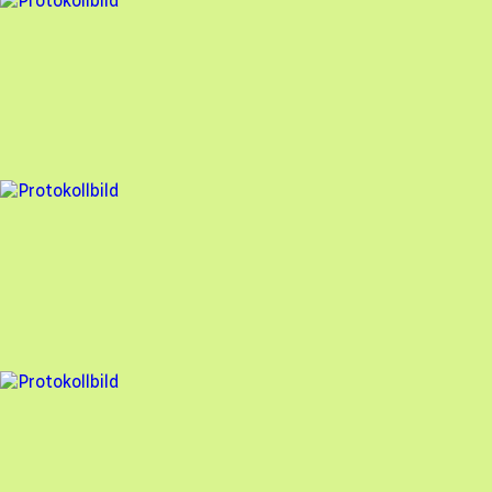
4 fel
Besiktningsrapport
EGEN ENERGI AB
,
2023-05-29
,
Furulund
,
Skåne län
96
% godkänd
4 fel
Besiktningsrapport
EGEN ENERGI AB
,
2023-05-29
,
Furulund
,
Skåne län
96
% godkänd
11 fel
Besiktningsrapport
EGEN ENERGI AB
,
2023-04-27
,
Kågeröd
,
Skåne län