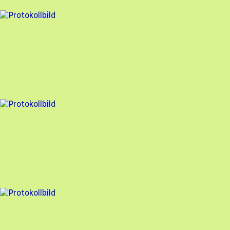
6 fel
Besiktningsrapport
EGEN ENERGI AB
,
2024-04-22
,
Löddeköpinge
,
Skåne län
96
% godkänd
2 fel
Besiktningsrapport
EGEN ENERGI AB
,
2024-03-22
,
Åkarp
,
Skåne län
95
% godkänd
1 fel
Besiktningsrapport