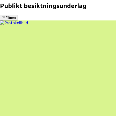
Publikt besiktningsunderlag
Filtrera
6 fel
Besiktningsrapport
Solar Cellect AB
,
2024-06-05
,
FÄRJESTADEN
,
Kalmar län
93
% godkänd
100% godkänd
Besiktningsrapport
Solar Cellect AB
,
2024-04-23
,
Mönsterås
,
Kalmar län