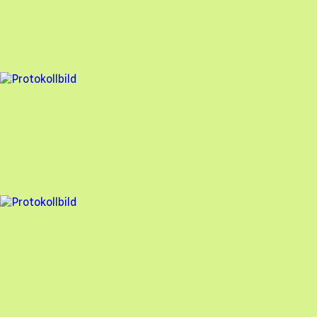
Söderens
,
2025-10-01
,
Mölndal
,
Västra Götalands län
97
% godkänd
10 fel
Besiktningsrapport
Söderens
,
2025-05-08
,
Mölndal
,
Västra Götalands län
92
% godkänd
8 fel
Besiktningsrapport
Söderens
,
2025-05-08
,
Mölndal
,
Västra Götalands län
93
% godkänd