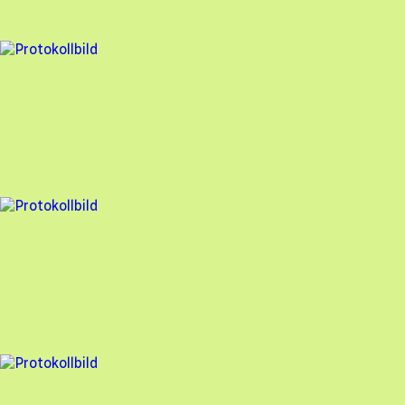
96
% godkänd
5 fel
Besiktningsrapport
Söderens
,
2025-02-25
,
Haverdal
,
Hallands län
95
% godkänd
2 fel
Besiktningsrapport
Söderens
,
2025-02-25
,
Haverdal
,
Hallands län
98
% godkänd
10 fel
Besiktningsrapport