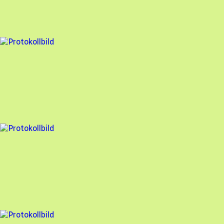
99
% godkänd
6 fel
Besiktningsrapport
Söderens
,
2025-03-07
,
Haverdal
,
Hallands län
93
% godkänd
4 fel
Besiktningsrapport
Söderens
,
2025-03-04
,
Falkenberg
,
Hallands län
97
% godkänd
5 fel