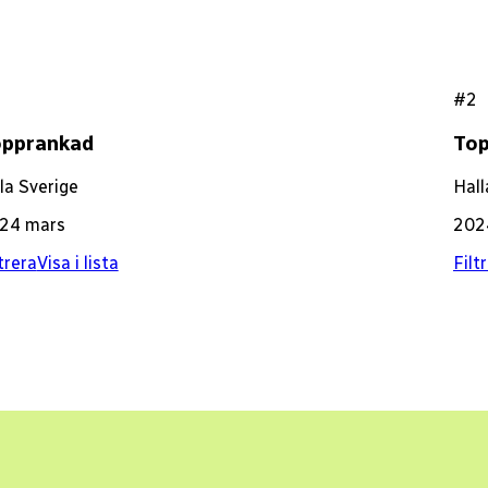
2
#2
opprankad
To
la Sverige
Hall
24 mars
202
trera
Visa i lista
Filt