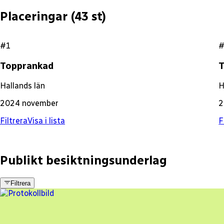
Placeringar (
43
st)
#1
Topprankad
Hallands län
H
2024 november
2
Filtrera
Visa i lista
F
Publikt besiktningsunderlag
Filtrera
3 fel
Besiktningsrapport