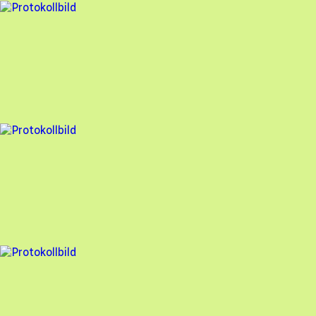
3 fel
Besiktningsrapport
Söderens
,
2025-05-08
,
Mölndal
,
Västra Götalands län
94
% godkänd
6 fel
Besiktningsrapport
Söderens
,
2025-05-08
,
Mölndal
,
Västra Götalands län
91
% godkänd
1 fel
Besiktningsrapport
Söderens
,
2025-04-02
,
Haverdal
,
Hallands län