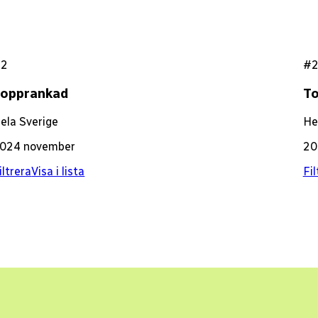
#2
#
Topprankad
T
ela Sverige
He
024 november
20
iltrera
Visa i lista
Fil