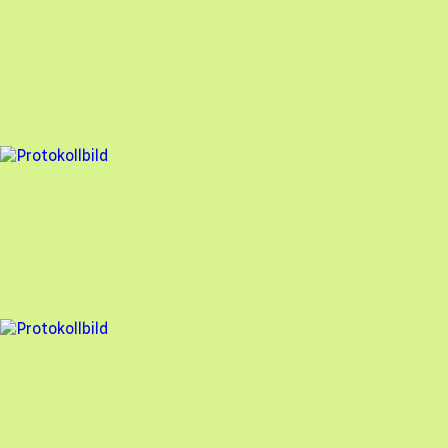
Besiktningsrapport
Söderens
,
2025-03-04
,
Steninge
,
Hallands län
95
% godkänd
5 fel
Besiktningsrapport
Söderens
,
2025-03-04
,
Villshärad
,
Hallands län
96
% godkänd
4 fel
Besiktningsrapport
Söderens
,
2025-02-25
,
Haverdal
,
Hallands län