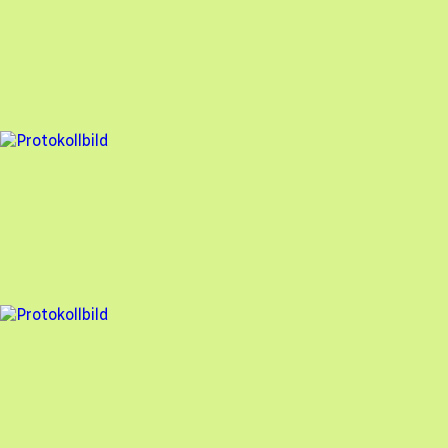
Besiktningsrapport
Söderens
,
2025-10-01
,
Mölndal
,
Västra Götalands län
97
% godkänd
10 fel
Besiktningsrapport
Söderens
,
2025-05-08
,
Mölndal
,
Västra Götalands län
92
% godkänd
8 fel
Besiktningsrapport
Söderens
,
2025-05-08
,
Mölndal
,
Västra Götalands län