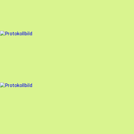
Söderens
,
2025-04-02
,
Haverdal
,
Hallands län
99
% godkänd
6 fel
Besiktningsrapport
Söderens
,
2025-03-07
,
Haverdal
,
Hallands län
93
% godkänd
4 fel
Besiktningsrapport
Söderens
,
2025-03-04
,
Falkenberg
,
Hallands län
97
% godkänd