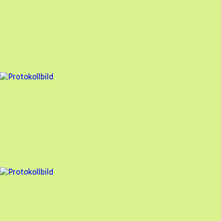
Besiktningsrapport
Söderens
,
2025-02-20
,
Mölndal
,
Västra Götalands län
91
% godkänd
4 fel
Besiktningsrapport
Söderens
,
2025-02-20
,
Västra Frölunda
,
Västra Götalands län
96
% godkänd
4 fel
Besiktningsrapport
Söderens
,
2025-02-19
,
Mölndal
,
Västra Götalands län