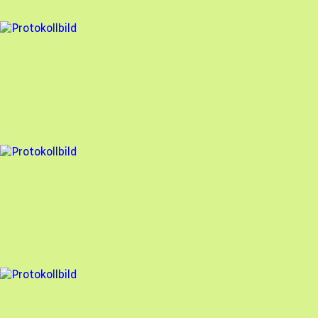
93
% godkänd
3 fel
Besiktningsrapport
Söderens
,
2025-05-08
,
Mölndal
,
Västra Götalands län
94
% godkänd
6 fel
Besiktningsrapport
Söderens
,
2025-05-08
,
Mölndal
,
Västra Götalands län
91
% godkänd
1 fel
Besiktningsrapport