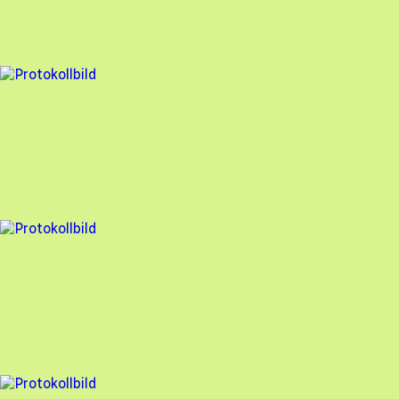
96
% godkänd
5 fel
Besiktningsrapport
Söderens
,
2025-02-25
,
Haverdal
,
Hallands län
95
% godkänd
2 fel
Besiktningsrapport
Söderens
,
2025-02-25
,
Haverdal
,
Hallands län
98
% godkänd
10 fel