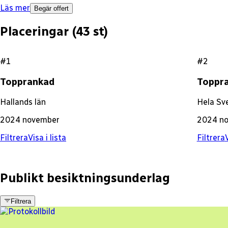
Läs mer
Begär offert
Placeringar (
43
st)
#1
#2
Topprankad
Toppr
Hallands län
Hela Sv
2024 november
2024 n
Filtrera
Visa i lista
Filtrera
V
Publikt besiktningsunderlag
Filtrera
3 fel