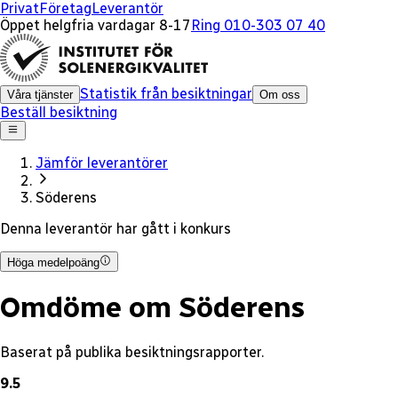
x
Privat
Företag
Leverantör
Öppet helgfria vardagar 8-17
Ring 010-303 07 40
Statistik från besiktningar
Våra tjänster
Om oss
Beställ besiktning
Jämför leverantörer
Söderens
Denna leverantör har gått i konkurs
Höga medelpoäng
Omdöme om Söderens
Baserat på publika besiktningsrapporter.
9.5