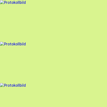
5 fel
Besiktningsrapport
Söderens
,
2025-03-04
,
Steninge
,
Hallands län
95
% godkänd
5 fel
Besiktningsrapport
Söderens
,
2025-03-04
,
Villshärad
,
Hallands län
96
% godkänd
4 fel
Besiktningsrapport
Söderens
,
2025-02-25
,
Haverdal
,
Hallands län