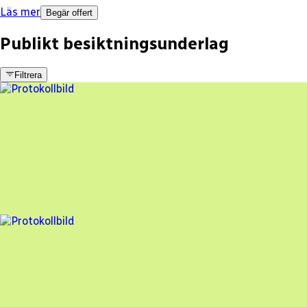
Läs mer
Begär offert
Publikt besiktningsunderlag
Filtrera
8 fel
Besiktningsrapport
KNG EL KONSULT & INSTALLATION AB
,
2023-08-17
,
Täby
,
Stockholms län
85
% godkänd
3 fel
Besiktningsrapport
KNG EL KONSULT & INSTALLATION AB
,
2023-05-24
,
Tungelsta
,
Stockholms län