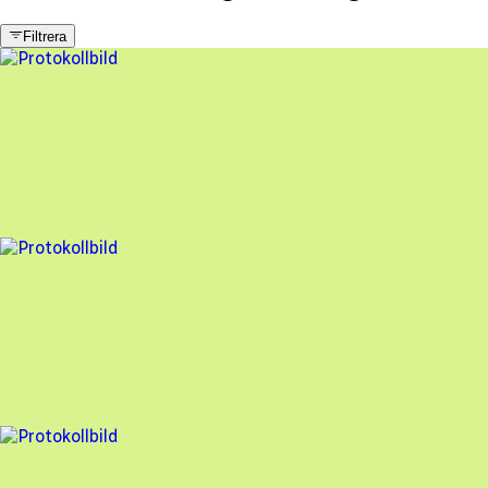
Filtrera
1 fel
Besiktningsrapport
FuturaEnergi
,
2026-03-25
,
Simrishamn
,
Skåne län
96
% godkänd
3 fel
Besiktningsrapport
FuturaEnergi
,
2025-04-04
,
Vitsjö
,
Skåne län
83
% godkänd
15 fel
Besiktningsrapport