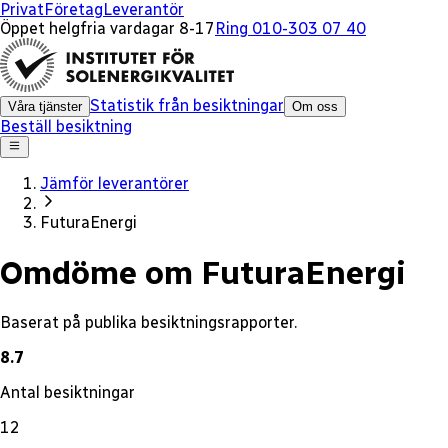
x
Privat
Företag
Leverantör
Öppet helgfria vardagar 8-17
Ring 010-303 07 40
Statistik från besiktningar
Våra tjänster
Om oss
Beställ besiktning
Jämför leverantörer
FuturaEnergi
Omdöme om FuturaEnergi
Baserat på publika besiktningsrapporter.
8.7
Antal besiktningar
12