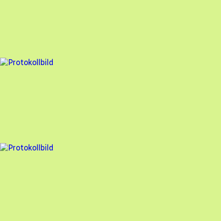
FuturaEnergi
,
2025-03-31
,
Simrishamn
,
Skåne län
87
% godkänd
6 fel
Besiktningsrapport
FuturaEnergi
,
2025-03-12
,
simrishamn
,
Skåne län
90
% godkänd
4 fel
Besiktningsrapport
FuturaEnergi
,
2024-08-29
,
Simrishamn
,
Skåne län
96
% godkänd