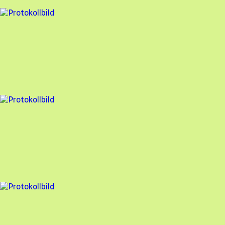
5 fel
Besiktningsrapport
FuturaEnergi
,
2023-09-07
,
Kivik
,
Skåne län
93
% godkänd
17 fel
Besiktningsrapport
FuturaEnergi
,
2023-07-06
,
Onslunda
,
Skåne län
79
% godkänd
2 fel
Besiktningsrapport