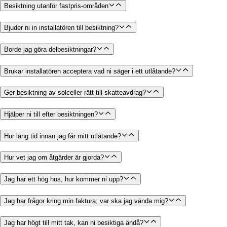
Besiktning utanför fastpris-områden
Bjuder ni in installatören till besiktning?
Borde jag göra delbesiktningar?
Brukar installatören acceptera vad ni säger i ett utlåtande?
Ger besiktning av solceller rätt till skatteavdrag?
Hjälper ni till efter besiktningen?
Hur lång tid innan jag får mitt utlåtande?
Hur vet jag om åtgärder är gjorda?
Jag har ett hög hus, hur kommer ni upp?
Jag har frågor kring min faktura, var ska jag vända mig?
Jag har högt till mitt tak, kan ni besiktiga ändå?