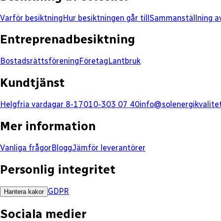
Varför besiktning
Hur besiktningen går till
Sammanställning av
Entreprenadbesiktning
Bostadsrättsförening
Företag
Lantbruk
Kundtjänst
Helgfria vardagar 8-17
010-303 07 40
info@solenergikvalite
Mer information
Vanliga frågor
Blogg
Jämför leverantörer
Personlig integritet
GDPR
Hantera kakor
Sociala medier