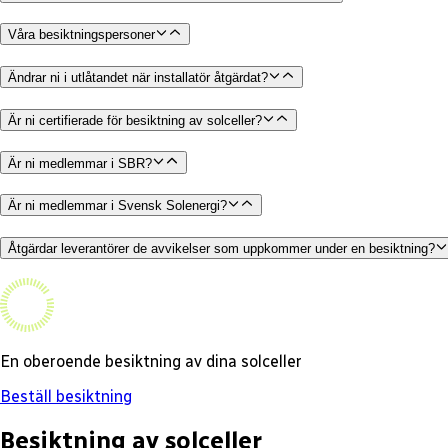
Våra besiktningspersoner
Ändrar ni i utlåtandet när installatör åtgärdat?
Är ni certifierade för besiktning av solceller?
Är ni medlemmar i SBR?
Är ni medlemmar i Svensk Solenergi?
Åtgärdar leverantörer de avvikelser som uppkommer under en besiktning?
En oberoende besiktning av dina solceller
Beställ besiktning
Besiktning av solceller