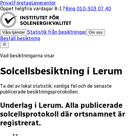
x
x
x
x
x
x
Privat
Företag
Leverantör
Öppet helgfria vardagar 8-17
Ring 010-303 07 40
Statistik från besiktningar
Våra tjänster
Om oss
Beställ besiktning
Vad besiktningarna visar
Solcellsbesiktning i Lerum
Ta del av lokal statistik, vanliga fel och de senaste
publicerade besiktningsprotokollen.
Underlag i Lerum.
Alla publicerade
solcellsprotokoll där ortsnamnet är
registrerat.