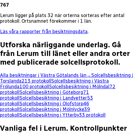
767
Lerum ligger på plats 32 när orterna sorteras efter antal
protokoll. Ortsnamnet förekommer i 1 län.
Läs våra rapporter från besiktningsdata
.
Utforska närliggande underlag.
Gå
från
Lerum
till länet eller andra orter
med publicerade solcellsprotokoll.
Alla besiktningar i
Västra Götalands län
→
Solcellsbesiktning i
Torslanda
213
protokoll
Solcellsbesiktning i
Västra
Frölunda
100
protokoll
Solcellsbesiktning i
Mölndal
72
protokoll
Solcellsbesiktning i
Göteborg
71
protokoll
Solcellsbesiktning i
Landvetter
53
protokoll
Solcellsbesiktning i
Olofstorp
46
protokoll
Solcellsbesiktning i
Mölnlycke
39
protokoll
Solcellsbesiktning i
Ytterby
33
protokoll
Vanliga fel
i Lerum
.
Kontrollpunkter