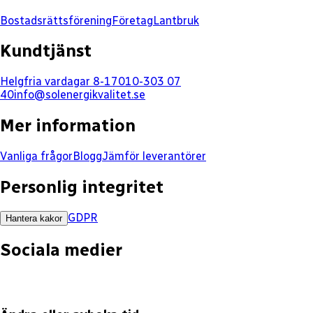
Bostadsrättsförening
Företag
Lantbruk
Kundtjänst
Helgfria vardagar 8-17
010-303 07
40
info@solenergikvalitet.se
Mer information
Vanliga frågor
Blogg
Jämför leverantörer
Personlig integritet
GDPR
Hantera kakor
Sociala medier