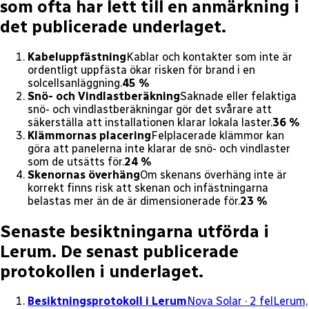
som ofta har lett till en anmärkning i
det publicerade underlaget.
Kabeluppfästning
Kablar och kontakter som inte är
ordentligt uppfästa ökar risken för brand i en
solcellsanläggning.
45 %
Snö- och Vindlastberäkning
Saknade eller felaktiga
snö- och vindlastberäkningar gör det svårare att
säkerställa att installationen klarar lokala laster.
36 %
Klämmornas placering
Felplacerade klämmor kan
göra att panelerna inte klarar de snö- och vindlaster
som de utsätts för.
24 %
Skenornas överhäng
Om skenans överhäng inte är
korrekt finns risk att skenan och infästningarna
belastas mer än de är dimensionerade för.
23 %
Senaste besiktningarna utförda i
Lerum
.
De senast publicerade
protokollen i underlaget.
Besiktningsprotokoll
i Lerum
Nova Solar
· 2 fel
Lerum,