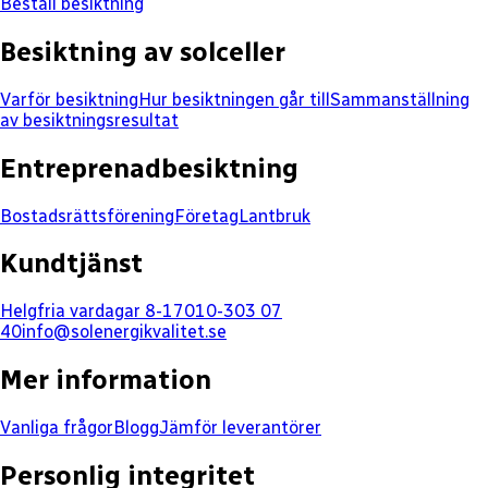
Beställ besiktning
Besiktning av solceller
Varför besiktning
Hur besiktningen går till
Sammanställning
av besiktningsresultat
Entreprenadbesiktning
Bostadsrättsförening
Företag
Lantbruk
Kundtjänst
Helgfria vardagar 8-17
010-303 07
40
info@solenergikvalitet.se
Mer information
Vanliga frågor
Blogg
Jämför leverantörer
Personlig integritet