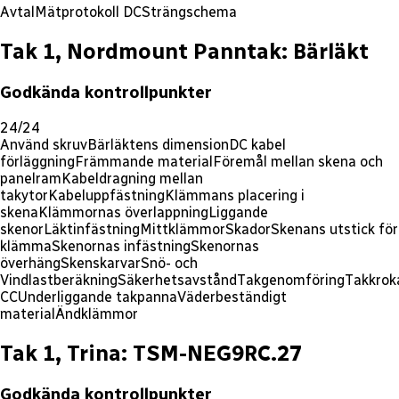
Avtal
Mätprotokoll DC
Strängschema
Tak 1, Nordmount Panntak: Bärläkt
Godkända kontrollpunkter
24/24
Använd skruv
Bärläktens dimension
DC kabel
förläggning
Främmande material
Föremål mellan skena och
panelram
Kabeldragning mellan
takytor
Kabeluppfästning
Klämmans placering i
skena
Klämmornas överlappning
Liggande
skenor
Läktinfästning
Mittklämmor
Skador
Skenans utstick för
klämma
Skenornas infästning
Skenornas
överhäng
Skenskarvar
Snö- och
Vindlastberäkning
Säkerhetsavstånd
Takgenomföring
Takkrok
CC
Underliggande takpanna
Väderbeständigt
material
Ändklämmor
Tak 1, Trina: TSM-NEG9RC.27
Godkända kontrollpunkter