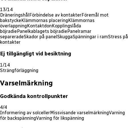
13/14
Dräneringshål
Förbindelse av kontakter
Föremål mot
bakstycke
Klämmornas placering
Klämmornas
överlappning
Kontaktdon
Kopplingslåda
böjradie
Panelkablagets böjradie
Panelramar
separerade
Skador på panel
Skugga
Spänningar i ram
Stress på
kontakter
Ej tillgängligt vid besiktning
1/14
Strängförläggning
Varselmärkning
Godkända kontrollpunkter
4/4
Informering av solceller
Missvisande varselmärkning
Varning
för backspänning
Varning för likspänning