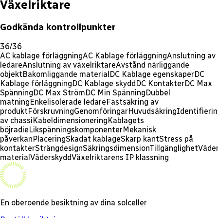
Växelriktare
Godkända kontrollpunkter
36/36
AC kablage förläggning
AC Kablage förläggning
Anslutning av
ledare
Anslutning av växelriktare
Avstånd närliggande
objekt
Bakomliggande material
DC Kablage egenskaper
DC
Kablage förläggning
DC Kablage skydd
DC Kontakter
DC Max
Spänning
DC Max Ström
DC Min Spänning
Dubbel
matning
Enkelisolerade ledare
Fastsäkring av
produkt
Förskruvning
Genomföringar
Huvudsäkring
Identifieri
av chassi
Kabeldimensionering
Kablagets
böjradie
Likspänningskomponenter
Mekanisk
påverkan
Placering
Skadat kablage
Skarp kant
Stress på
kontakter
Strängdesign
Säkringsdimension
Tillgänglighet
Väder
material
Väderskydd
Växelriktarens IP klassning
En oberoende besiktning av dina solceller