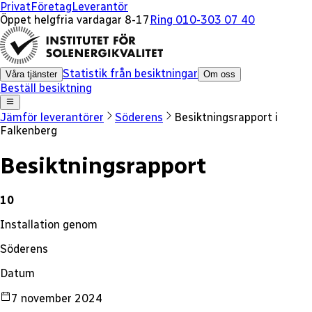
x
Privat
Företag
Leverantör
Öppet helgfria vardagar 8-17
Ring 010-303 07 40
Statistik från besiktningar
Våra tjänster
Om oss
Beställ besiktning
Jämför leverantörer
Söderens
Besiktningsrapport i
Falkenberg
Besiktningsrapport
10
Installation genom
Söderens
Datum
7 november 2024