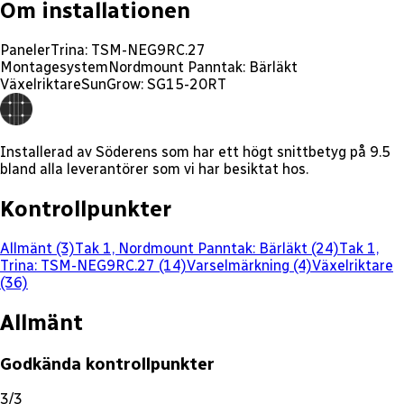
Om installationen
Paneler
Trina: TSM-NEG9RC.27
Montagesystem
Nordmount Panntak: Bärläkt
Växelriktare
SunGrow: SG15-20RT
Installerad av
Söderens
som har ett
högt
snittbetyg på
9.5
bland alla leverantörer som vi har besiktat hos.
Kontrollpunkter
Allmänt (3)
Tak 1, Nordmount Panntak: Bärläkt (24)
Tak 1,
Trina: TSM-NEG9RC.27 (14)
Varselmärkning (4)
Växelriktare
(36)
Allmänt
Godkända kontrollpunkter
3/3