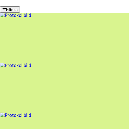
Filtrera
6 fel
Besiktningsrapport
Västkustsol
,
2026-03-13
,
GÖTEBORG
,
Västra Götalands län
89
% godkänd
8 fel
Besiktningsrapport
Västkustsol
,
2026-03-03
,
Vänersborg
,
Västra Götalands län
91
% godkänd
10 fel
Besiktningsrapport