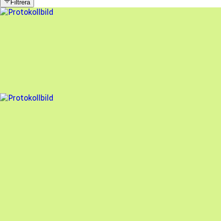
Filtrera
5 fel
Besiktningsrapport
Soltech
,
2025-09-29
,
Hällefors
,
Örebro län
96
% godkänd
14 fel
Besiktningsrapport
Soltech
,
2023-06-27
,
Västerås
,
Västmanlands län
77
% godkänd
En oberoende besiktning av dina solceller