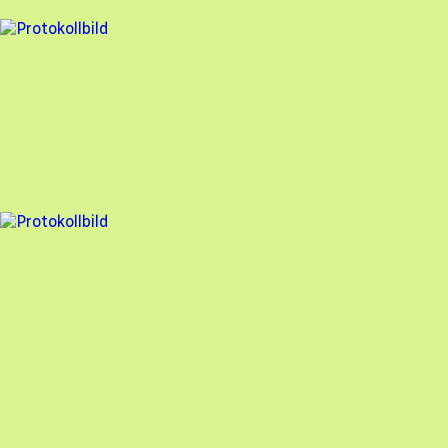
13 fel
Besiktningsrapport
Solkraftdirekt Montage Sverige AB
,
2023-04-17
,
Bålsta
,
Uppsala län
84
% godkänd
6 fel
Besiktningsrapport
Solkraftdirekt Montage Sverige AB
,
2023-03-28
,
Västerås
,
Västmanlands län
83
% godkänd