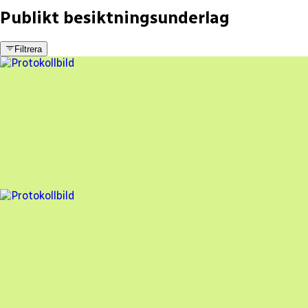
Publikt besiktningsunderlag
Filtrera
3 fel
Besiktningsrapport
Solkraftdirekt Montage Sverige AB
,
2023-10-04
,
ÄNGELSBERG
,
Västmanlands län
97
% godkänd
7 fel
Besiktningsrapport
Solkraftdirekt Montage Sverige AB
,
2023-06-27
,
Västerås
,
Västmanlands län
84
% godkänd