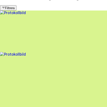
Filtrera
3 fel
Besiktningsrapport
Solkedjan AB
,
2024-11-21
,
Ljungsbro
,
Östergötlands län
97
% godkänd
18 fel
Besiktningsrapport
Solkedjan AB
,
2024-03-21
,
Linköping
,
Östergötlands län
78
% godkänd