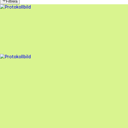
Filtrera
4 fel
Besiktningsrapport
Solcella Värmdö
,
2026-06-01
,
Värmdö
,
Stockholms län
96
% godkänd
7 fel
Besiktningsrapport
Solcella Värmdö
,
2025-08-11
,
Åkersberga
,
Stockholms län
93
% godkänd
En oberoende besiktning av dina solceller