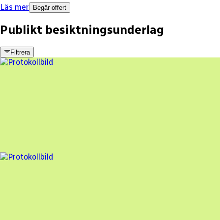
Läs mer
Begär offert
Publikt besiktningsunderlag
Filtrera
10 fel
Besiktningsrapport
My Energy Partner AB
,
2024-04-17
,
Motala
,
Östergötlands län
89
% godkänd
4 fel
Besiktningsrapport
My Energy Partner AB
,
2023-11-06
,
Täby
,
Stockholms län