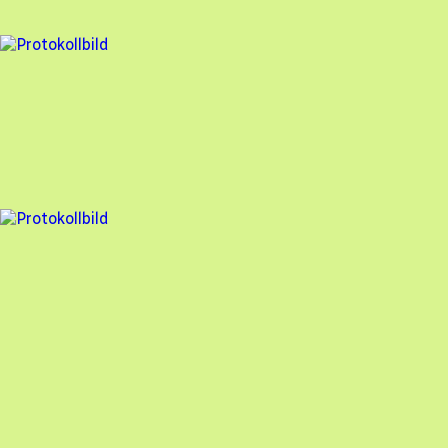
97
% godkänd
16 fel
Besiktningsrapport
My Energy Partner AB
,
2023-06-12
,
Örebro
,
Örebro län
85
% godkänd
15 fel
Besiktningsrapport
My Energy Partner AB
,
2023-05-24
,
Uppsala
,
Uppsala län
79
% godkänd