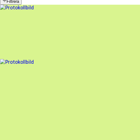
Filtrera
10 fel
Besiktningsrapport
Kinda Solenergi
,
2025-06-17
,
Linköping
,
Östergötlands län
90
% godkänd
5 fel
Besiktningsrapport
Kinda Solenergi
,
2025-04-16
,
Linköping
,
Östergötlands län
95
% godkänd
En oberoende besiktning av dina solceller