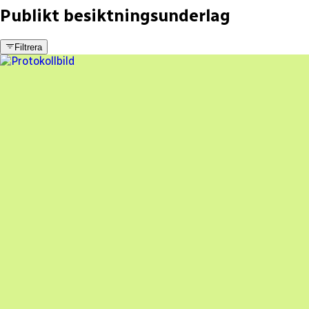
Publikt besiktningsunderlag
Filtrera
10 fel
Besiktningsrapport
Intercept Solar
,
2023-03-08
,
Valbo
,
Gävleborgs län
87
% godkänd
En oberoende besiktning av dina solceller
Beställ besiktning
Besiktning av solceller