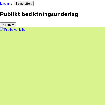
Läs mer
Begär offert
Publikt besiktningsunderlag
Filtrera
13 fel
Besiktningsrapport
Fixer Göteborg AB
,
2023-11-20
,
Onsala
,
Hallands län
85
% godkänd
En oberoende besiktning av dina solceller
Beställ besiktning