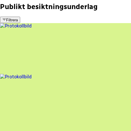
Publikt besiktningsunderlag
Filtrera
4 fel
Besiktningsrapport
EviSol AB
,
2025-02-13
,
Varberg
,
Hallands län
97
% godkänd
7 fel
Besiktningsrapport
EviSol AB
,
2024-02-27
,
Färgelanda
,
Västra Götalands län
94
% godkänd