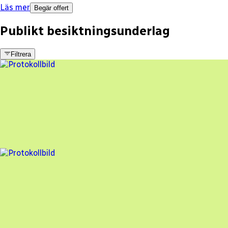
Läs mer
Begär offert
Publikt besiktningsunderlag
Filtrera
9 fel
Besiktningsrapport
Elektra i Hälsingland
,
2023-01-24
,
Asarum
,
Blekinge län
84
% godkänd
7 fel
Besiktningsrapport
Elektra i Hälsingland
,
2023-01-17
,
Löddeköpinge
,
Skåne län
87
% godkänd