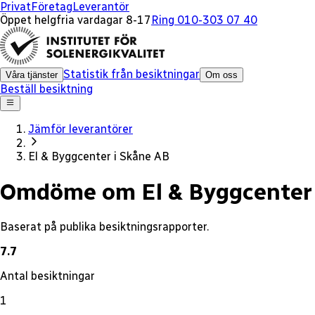
x
Privat
Företag
Leverantör
Öppet helgfria vardagar 8-17
Ring 010-303 07 40
Statistik från besiktningar
Våra tjänster
Om oss
Beställ besiktning
Jämför leverantörer
El & Byggcenter i Skåne AB
Omdöme om El & Byggcenter 
Baserat på publika besiktningsrapporter.
7.7
Antal besiktningar
1