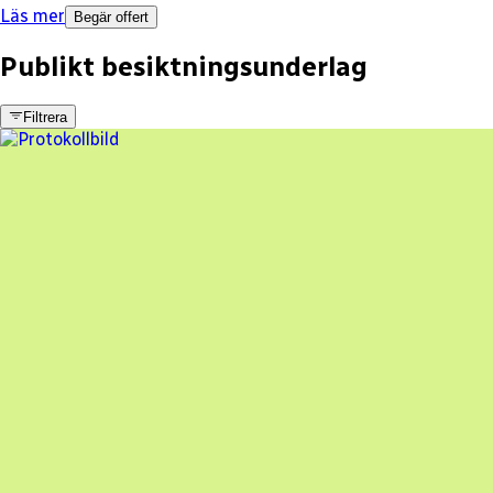
Läs mer
Begär offert
Publikt besiktningsunderlag
Filtrera
17 fel
Besiktningsrapport
Brilliant Solar Sverige AB
,
2025-05-14
,
Mörbylånga
,
Kalmar län
79
% godkänd
En oberoende besiktning av dina solceller
Beställ besiktning