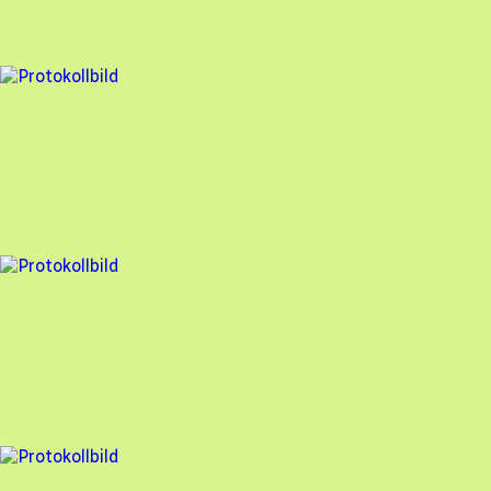
90
% godkänd
7 fel
Besiktningsrapport
Auterra Solar
,
2024-04-23
,
Västervik
,
Kalmar län
91
% godkänd
2 fel
Besiktningsrapport
Auterra Solar
,
2024-04-10
,
Nyköping
,
Södermanlands län
97
% godkänd
8 fel