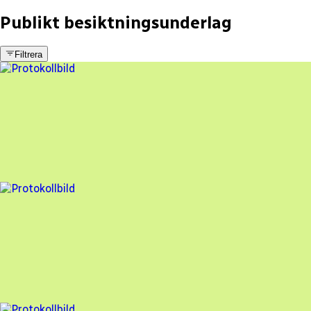
Publikt besiktningsunderlag
Filtrera
9 fel
Besiktningsrapport
Auterra Solar
,
2026-01-22
,
Norsholm
,
Östergötlands län
89
% godkänd
4 fel
Besiktningsrapport
Auterra Solar
,
2025-05-15
,
Vimmerby
,
Kalmar län
92
% godkänd
3 fel