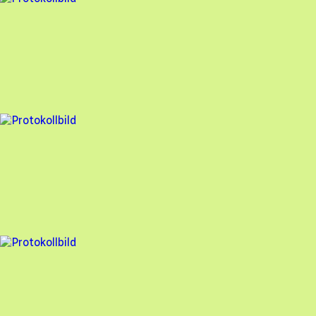
Besiktningsrapport
Auterra Solar
,
2025-05-07
,
Norrköping
,
Östergötlands län
94
% godkänd
11 fel
Besiktningsrapport
Auterra Solar
,
2024-09-20
,
Svärtinge
,
Östergötlands län
87
% godkänd
6 fel
Besiktningsrapport
Auterra Solar
,
2024-08-14
,
VINGÅKER
,
Södermanlands län