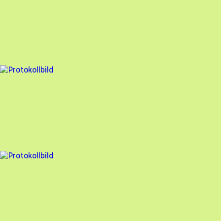
Besiktningsrapport
Auterra Solar
,
2023-10-20
,
Sturefors
,
Östergötlands län
92
% godkänd
4 fel
Besiktningsrapport
Auterra Solar
,
2023-05-22
,
Västervik
,
Kalmar län
94
% godkänd
2 fel
Besiktningsrapport
Auterra Solar
,
2022-10-06
,
Jönköping
,
Jönköpings län