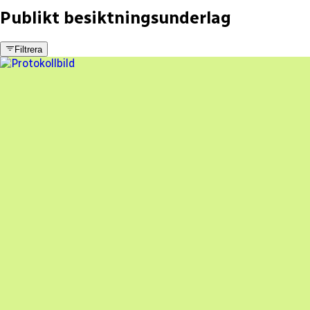
Publikt besiktningsunderlag
Filtrera
5 fel
Besiktningsrapport
AO Solar Systems AB
,
2023-03-17
,
Åryd
,
Kronobergs län
92
% godkänd
En oberoende besiktning av dina solceller
Beställ besiktning
Besiktning av solceller