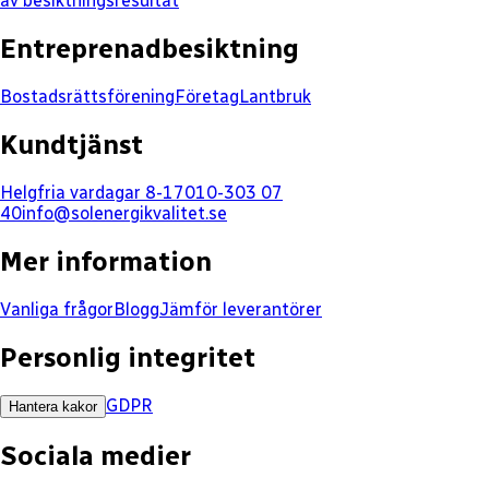
av besiktningsresultat
Entreprenadbesiktning
Bostadsrättsförening
Företag
Lantbruk
Kundtjänst
Helgfria vardagar 8-17
010-303 07
40
info@solenergikvalitet.se
Mer information
Vanliga frågor
Blogg
Jämför leverantörer
Personlig integritet
GDPR
Hantera kakor
Sociala medier