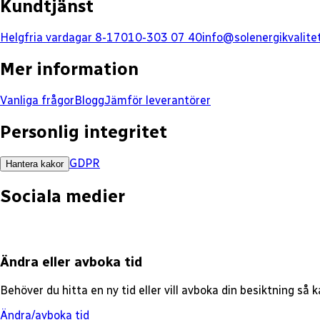
Kundtjänst
Helgfria vardagar 8-17
010-303 07 40
info@solenergikvalite
Mer information
Vanliga frågor
Blogg
Jämför leverantörer
Personlig integritet
GDPR
Hantera kakor
Sociala medier
Ändra eller avboka tid
Behöver du hitta en ny tid eller vill avboka din besiktning så
Ändra/avboka tid