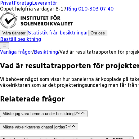
Privat
Företag
Leverantör
Öppet helgfria vardagar 8-17
Ring 010-303 07 40
Statistik från besiktningar
Våra tjänster
Om oss
Beställ besiktning
Vanliga frågor
/
Besiktning
/
Vad är resultatrapporten för proje
Vad är resultatrapporten för projekte
Vi behöver något som visar hur panelerna är kopplade på taket
växelriktaren som är det projekteringsunderlag man får från v
Relaterade frågor
Måste jag vara hemma under besiktning?
Måste växelriktarens chassi jordas?