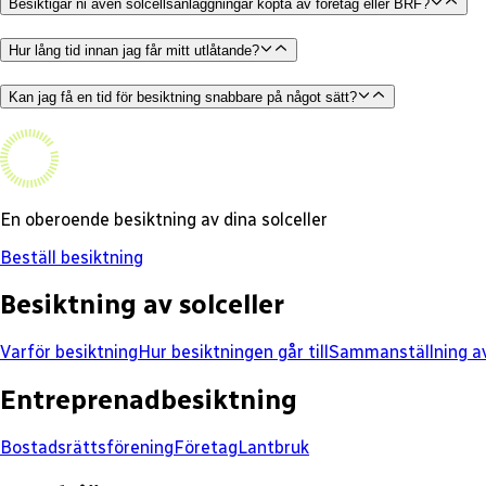
Besiktigar ni även solcellsanläggningar köpta av företag eller BRF?
Hur lång tid innan jag får mitt utlåtande?
Kan jag få en tid för besiktning snabbare på något sätt?
En oberoende besiktning av dina solceller
Beställ besiktning
Besiktning av solceller
Varför besiktning
Hur besiktningen går till
Sammanställning av
Entreprenadbesiktning
Bostadsrättsförening
Företag
Lantbruk