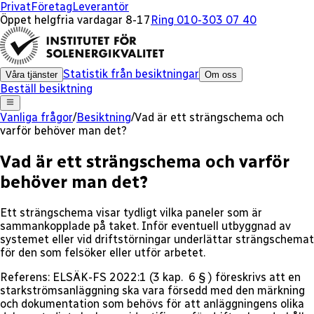
Privat
Företag
Leverantör
Öppet helgfria vardagar 8-17
Ring 010-303 07 40
Statistik från besiktningar
Våra tjänster
Om oss
Beställ besiktning
Vanliga frågor
/
Besiktning
/
Vad är ett strängschema och
varför behöver man det?
Vad är ett strängschema och varför
behöver man det?
Ett strängschema visar tydligt vilka paneler som är
sammankopplade på taket. Inför eventuell utbyggnad av
systemet eller vid driftstörningar underlättar strängschemat
för den som felsöker eller utför arbetet.
Referens: ELSÄK-FS 2022:1 (3 kap. 6 § ) föreskrivs att en
starkströmsanläggning ska vara försedd med den märkning
och dokumentation som behövs för att anläggningens olika