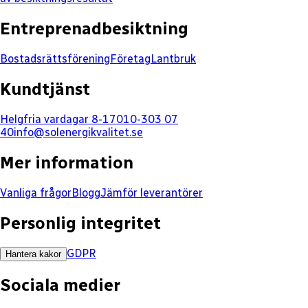
Entreprenadbesiktning
Bostadsrättsförening
Företag
Lantbruk
Kundtjänst
Helgfria vardagar 8-17
010-303 07
40
info@solenergikvalitet.se
Mer information
Vanliga frågor
Blogg
Jämför leverantörer
Personlig integritet
GDPR
Hantera kakor
Sociala medier