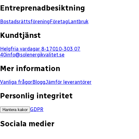
Entreprenadbesiktning
Bostadsrättsförening
Företag
Lantbruk
Kundtjänst
Helgfria vardagar 8-17
010-303 07
40
info@solenergikvalitet.se
Mer information
Vanliga frågor
Blogg
Jämför leverantörer
Personlig integritet
GDPR
Hantera kakor
Sociala medier