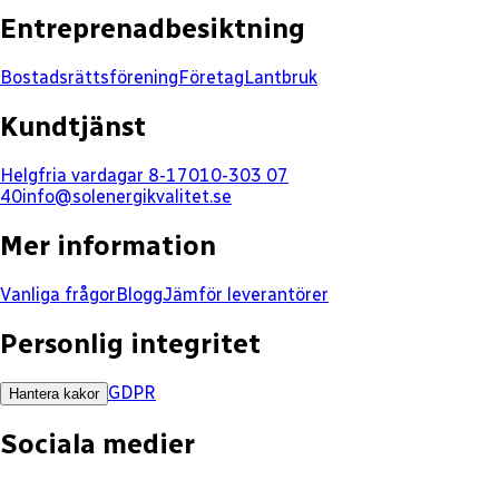
Entreprenadbesiktning
Bostadsrättsförening
Företag
Lantbruk
Kundtjänst
Helgfria vardagar 8-17
010-303 07
40
info@solenergikvalitet.se
Mer information
Vanliga frågor
Blogg
Jämför leverantörer
Personlig integritet
GDPR
Hantera kakor
Sociala medier