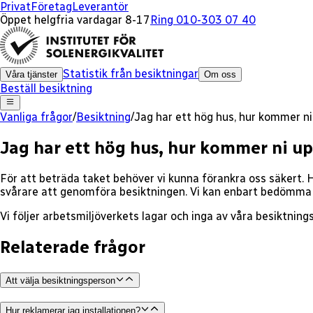
Privat
Företag
Leverantör
Öppet helgfria vardagar 8-17
Ring 010-303 07 40
Statistik från besiktningar
Våra tjänster
Om oss
Beställ besiktning
Vanliga frågor
/
Besiktning
/
Jag har ett hög hus, hur kommer n
Jag har ett hög hus, hur kommer ni u
För att beträda taket behöver vi kunna förankra oss säkert. H
svårare att genomföra besiktningen. Vi kan enbart bedömma 
Vi följer arbetsmiljöverkets lagar och inga av våra besiktning
Relaterade frågor
Att välja besiktningsperson
Hur reklamerar jag installationen?