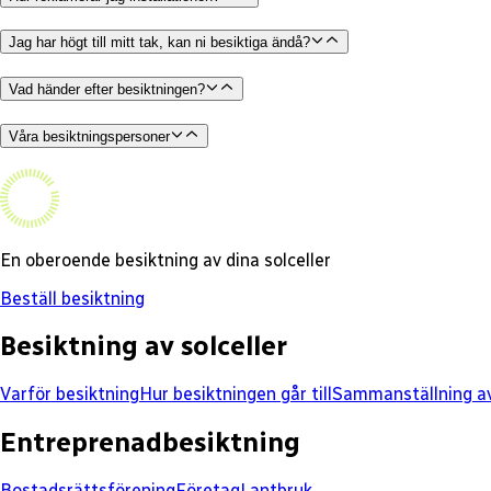
Jag har högt till mitt tak, kan ni besiktiga ändå?
Vad händer efter besiktningen?
Våra besiktningspersoner
En oberoende besiktning av dina solceller
Beställ besiktning
Besiktning av solceller
Varför besiktning
Hur besiktningen går till
Sammanställning av
Entreprenadbesiktning
Bostadsrättsförening
Företag
Lantbruk