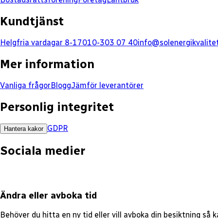
Kundtjänst
Helgfria vardagar 8-17
010-303 07 40
info@solenergikvalite
Mer information
Vanliga frågor
Blogg
Jämför leverantörer
Personlig integritet
GDPR
Hantera kakor
Sociala medier
Ändra eller avboka tid
Behöver du hitta en ny tid eller vill avboka din besiktning så